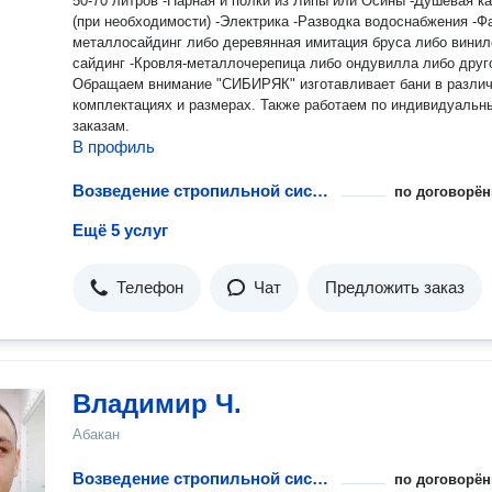
50-70 литров -Парная и полки из Липы или Осины -Душевая к
(при необходимости) -Электрика -Разводка водоснабжения -Фасад-
металлосайдинг либо деревянная имитация бруса либо вини
сайдинг -Кровля-металлочерепица либо ондувилла либо друг
Обращаем внимание "СИБИРЯК" изготавливает бани в разли
комплектациях и размерах. Также работаем по индивидуальным
заказам.
В профиль
Возведение стропильной системы
по договорён
Ещё 5 услуг
Телефон
Чат
Предложить заказ
Владимир Ч.
Абакан
Возведение стропильной системы
по договорён