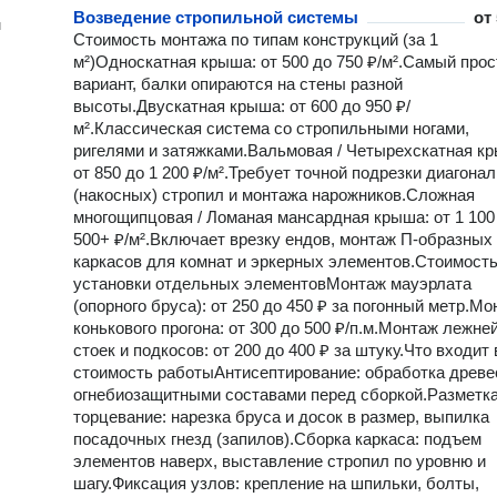
Возведение стропильной системы
от
н
Стоимость монтажа по типам конструкций (за 1
м²)Односкатная крыша: от 500 до 750 ₽/м².Самый прос
вариант, балки опираются на стены разной
высоты.Двускатная крыша: от 600 до 950 ₽/
м².Классическая система со стропильными ногами,
ригелями и затяжками.Вальмовая / Четырехскатная к
от 850 до 1 200 ₽/м².Требует точной подрезки диагона
(накосных) стропил и монтажа нарожников.Сложная
многощипцовая / Ломаная мансардная крыша: от 1 100
500+ ₽/м².Включает врезку ендов, монтаж П-образных
каркасов для комнат и эркерных элементов.Стоимост
установки отдельных элементовМонтаж мауэрлата
(опорного бруса): от 250 до 450 ₽ за погонный метр.М
конькового прогона: от 300 до 500 ₽/п.м.Монтаж лежней
стоек и подкосов: от 200 до 400 ₽ за штуку.Что входит 
стоимость работыАнтисептирование: обработка древ
огнебиозащитными составами перед сборкой.Разметка
торцевание: нарезка бруса и досок в размер, выпилка
посадочных гнезд (запилов).Сборка каркаса: подъем
элементов наверх, выставление стропил по уровню и
шагу.Фиксация узлов: крепление на шпильки, болты,