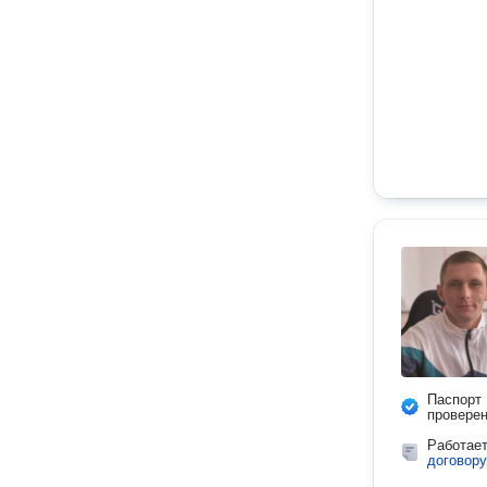
Паспорт
провере
Работае
договору