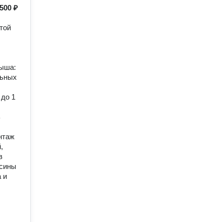
500 ₽
той
рыша:
льных
 до 1
ь
онтаж
,
в
есины
 и