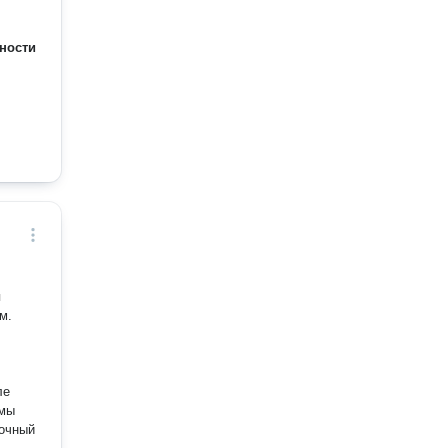
ности
м.