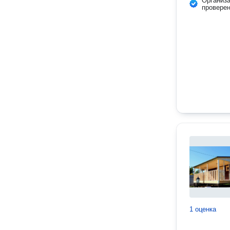
Организ
провере
1 оценка