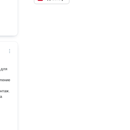
 для
ление
нтаж.
на