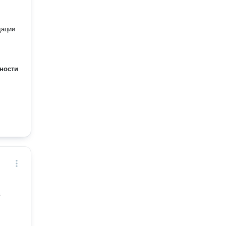
ности
в