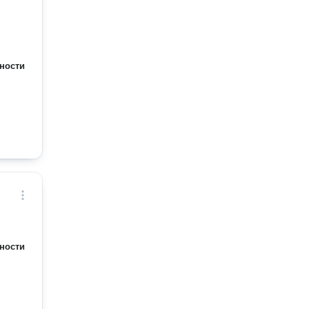
ности
ности