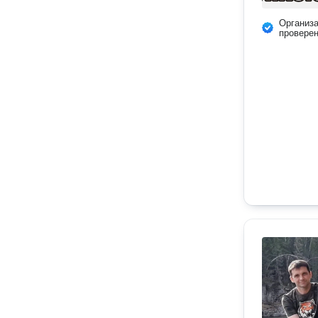
Организ
провере