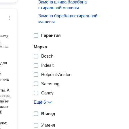
Замена шкива барабана
стиральной машины
Замена барабана стиральной
машины
Гарантия
звожу
,
м на
Марка
Bosch
 для
Indesit
с
Hotpoint-Ariston
ичина
Samsung
ы. А
Candy
ановка
Ещё 6
иалах
 В
Выезд
уют,
У меня
а