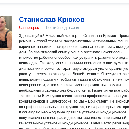
Станислав Крюков
Саяногорск
·
В сети
3 нед. назад
Здравствуйте! Я частный мастер — Станислав Крюков. Прои
ремонт бытовой техники, посудомоечных и стиральных машин
варочных панелей, электропечей, водонагревателей с выездо
дом. За практический опыт у меня в арсенале накопилось
множество рабочих способов, как устранить различного рода
неполадки. Так же у меня в наличии весь спектр инструмента
диагностики и ремонта. Гарантирую аккуратную, оперативную
работу — бережно отнесусь к Вашей технике. Я всегда готов 
н
пониманием подойти к любой ситуации и объяснить, в чем пр
неисправности, а так же, какие именно ремонтные работы
необходимы и сколько они будут стоить. Гарантия на все работ
так же, если Вам нужна качественная профессиональная уст
кондиционеров в Саяногорске, то Вы – мой клиент. Не экономлю ни
на профессиональных инструментах, ни на расходных матер
и соблюдаю необходимые правила установки кондиционеров.
цену включены и все расходные материалы для правильной,
качественной установки кондиционеров. Меня часто рекоменд
потому что работаю с умом и на совесть. Возможна установк