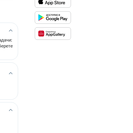
адачи:
берете