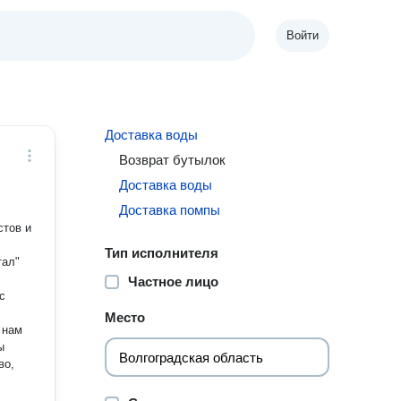
Войти
Доставка воды
Возврат бутылок
Доставка воды
Доставка помпы
стов и
Тип исполнителя
тал"
,
Частное лицо
с
Место
 нам
ы
во,