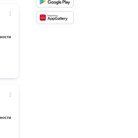
ности
ности