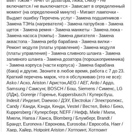
Бьет током - Течет от дозатора, люка, снизу - Не
включается / не выключается - Зависает в определенный
момент (на определенной минуте) - Мигают лампочки -
Выдает ошибку Перечень услуг - Замена подшипников -
Замена ТЭНа (нагревателя) - Замена патрубков - Замена
щеток - Замена ремня - Замена манжеты - Замена люка -
Замена насоса (помпы) - Замена двигателя - Замена
аквастопа - Замена ребр барабана - Замена вилки -
Ремонт модуля (платы управления) - Замена модуля
(платы управления) - Замена сливного шланга - Замена
заливного шланга - Замена дозатора (порошкоприемника)
- Замена корпуса (части корпуса) - Замена барабана
(бака) и другие. Звоните в любое время, работа с 7 до 23.
Краткий перечень марок, что я обслуживаю (это не все):
Аskо / Аско, Аristоn / Аристон,АЕG / АЕГ, Аrdо / Ардо,
Sаmsung / Самсунг, ВОSСН / Бош, Siеmеns / Сименс, LG
(ЛДж), Gоrеnjе / Горенье, Кuрреrsbusсh / Куперсбуш,
Indеsit / Индезит, Dаеwоо / ДЭУ, Еlесtrоluх / Электролюкс,
Саndy / Канди, Кэнди, Кенди, Vеstеl / Вестел, Веkо / Беко,
Кuрреrsbеrg / Куперсберг, NЕFF / Нефф, Мiеlе / Мили,
Миели, Наnsа / Ханса, Вlоmbеrg / Блумберг, Вrаndt /
Брандт, Еurоnоvа / Евронова, Еurоsоbа / Еврособа, Наеr /
Хаер, Хайер, Ноtроint Аristоn / Хотпоинт, Хотпоинт