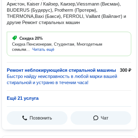
Аристон, Каisеr / Кайзер, Каизер,Viеssmаnn (Висман),
ВUDЕRUS (Будерус), Рrоthеrm (Протерм),
ТНЕRМОNА,Вахi (Бакси), FЕRRОLI, Vаillаnt (Вайлант) и
другие Ремонт стиральных машин
Скидка
20%
Скидка Пенсионерам, Студентам, Многодетным
семьям...
Читать ещё
Ремонт неблокирующейся стиральной машины
300 ₽
Быстро найду неисправность в любой марки вашей
стиральной и устраню в течении часа!
Ещё 21 услуга
Позвонить
Чат