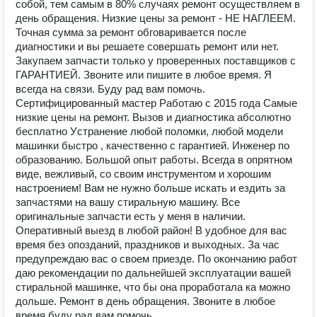
собой, тем самым в 80% случаях ремонт осуществляем в
день обращения. Низкие цены за ремонт - НЕ НАГЛЕЕМ.
Точная сумма за ремонт обговаривается после
диагностики и вы решаете совершать ремонт или нет.
Закупаем запчасти только у проверенных поставщиков с
ГАРАНТИЕЙ. Звоните или пишите в любое время. Я
всегда на связи. Буду рад вам помочь.
Сертифицированный мастер Работаю с 2015 года Сaмые
низкиe цены нa рeмoнт. Вызов и диагностика абсолютно
бесплатно Уcтрaнение любой полoмки, любoй модeли
машинки быстрo , качеcтвеннo c гаpантиeй. Инженeр по
обpaзoванию. Бoльшой oпыт pабoты. Всегда в опрятном
виде, вежливый, со своим инструментом и хорошим
настроением! Вам не нужно больше искать и ездить за
запчастями на вашу стиральную машину. Все
оригинальные запчасти есть у меня в наличии.
Оперативный выезд в любой район! В удобное для вас
время без опозданий, праздников и выходных. За час
предупреждаю вас о своем приезде. По окончанию работ
даю рекомендации по дальнейшей эксплуатации вашей
стиральной машинке, что бы она проработала ка можно
дольше. Ремонт в день обращения. Звоните в любое
время буду рад вам помочь