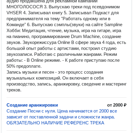
аудио продакшена для рекламной кампании
МНОГОЛОСОСЯ 3. Выпускаю треки под псевдонимом
VHSER 4. Записывал книгу 5. Записывал Подкаст для
предпринимателя на тему "Работать одному или в
Команде" 6. Выпускаю сэмплы(звуки) на сайте Sampline
Хобби: Медитация, чтение, музыка, игра на гитаре, игра
на пианино, программирование Drum Machine, создание
звуков. Звукорежиссура Online В сфере звука 4 года, есть
большой опыт работы с артистами, построил студию
звукозаписи. Работаю с различными жанрами. Режим
работы: - В Online режиме. - К работе приступаю после
50% предоплате.
Запись музыки и песен - это процесс создания
музыкальных композиций. Он включает в себя
производство, запись, аранжировку, сведение и мастеринг
треков.
Создание аранжировки
от 2000 ₽
Создание Песни с нуля. Цена начинается от 2000 все
зависит от поставленной задачи и сложности жанра.
ОБЯЗАТЕЛЬНО НАЛИЧИЕ РЕФЕРЕНС ТРЕКА