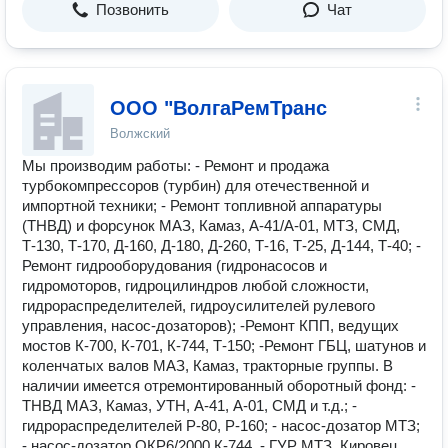
Позвонить
Чат
ООО "ВолгаРемТранс
Волжский
Мы производим работы: - Ремонт и продажа
турбокомпрессоров (турбин) для отечественной и
импортной техники; - Ремонт топливной аппаратуры
(ТНВД) и форсунок МАЗ, Камаз, А-41/А-01, МТЗ, СМД,
Т-130, Т-170, Д-160, Д-180, Д-260, Т-16, Т-25, Д-144, Т-40; -
Ремонт гидрооборудования (гидронасосов и
гидромоторов, гидроцилиндров любой сложности,
гидрораспределителей, гидроусилителей рулевого
управления, насос-дозаторов); -Ремонт КПП, ведущих
мостов К-700, К-701, К-744, Т-150; -Ремонт ГБЦ, шатунов и
коленчатых валов МАЗ, Камаз, тракторные группы. В
наличии имеется отремонтированный оборотный фонд: -
ТНВД МАЗ, Камаз, УТН, А-41, А-01, СМД и т.д.; -
гидрораспределителей Р-80, Р-160; - насос-дозатор МТЗ;
- насос-дозатор ОКР6/2000 К-744. - ГУР МТЗ, Кировец.