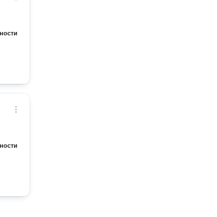
ности
ности