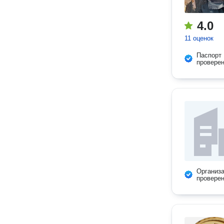
4.0
11 оценок
Паспорт
провере
Организ
провере