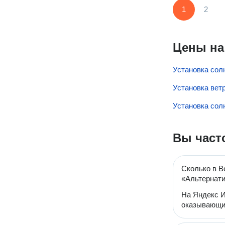
1
2
Цены на
Установка сол
Установка вет
Установка сол
Вы част
Сколько в В
«Альтернати
На Яндекс И
оказывающих