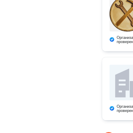
Организ
провере
Организ
провере