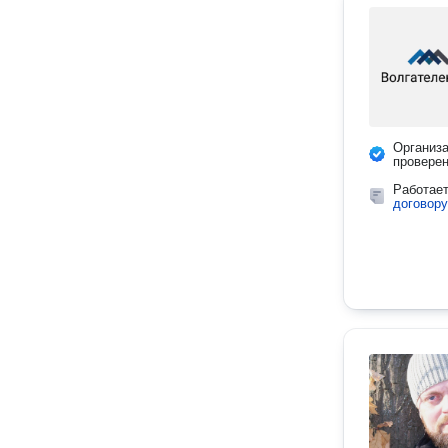
Организ
провере
Работае
договору