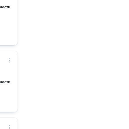
ности
ности