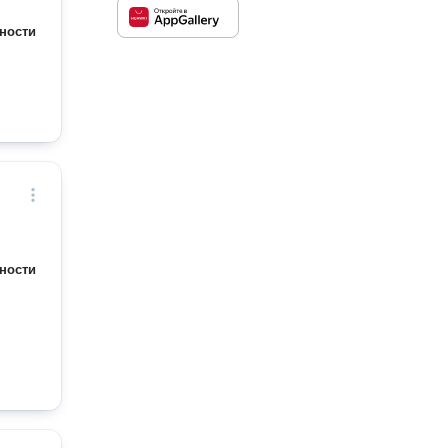
ности
ности