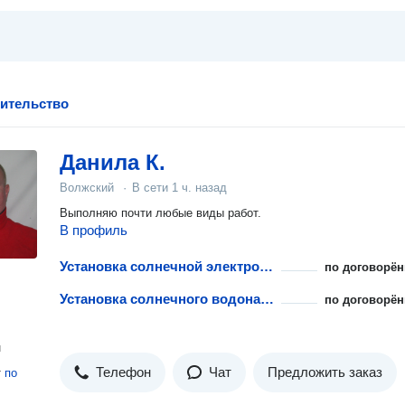
оительство
Данила К.
Волжский
·
В сети
1 ч. назад
Выполняю почти любые виды работ.
В профиль
Установка солнечной электростанции
по договорён
Установка солнечного водонагревателя
по договорён
н
Телефон
Чат
Предложить заказ
т
по