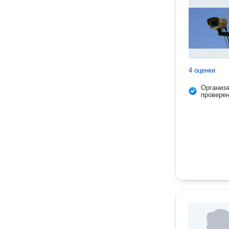
4 оценки
Организ
провере