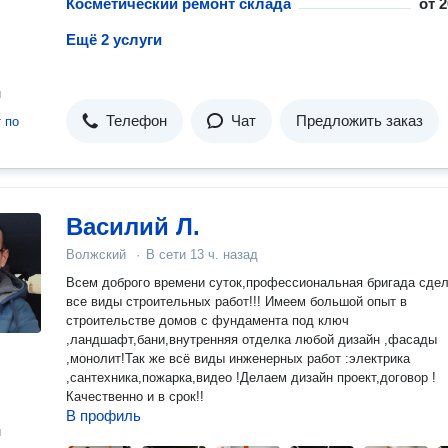
Косметический ремонт склада
от
2
Ещё 2 услуги
н
Телефон
Чат
Предложить заказ
т
по
Василий Л.
Волжский
·
В сети
13 ч. назад
Всем доброго времени суток,профессиональная бригада сделает
все виды строительных работ!!! Имеем большой опыт в
строительстве домов с фундамента под ключ
,ландшафт,бани,внутренняя отделка любой дизайн ,фасады
,монолит!Так же всё виды инженерных работ :электрика
,сантехника,пожарка,видео !Делаем дизайн проект,договор !
Качественно и в срок!!
В профиль
н