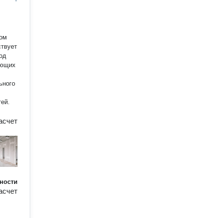
под
ующих
ьного
ей.
асчет
ности
асчет