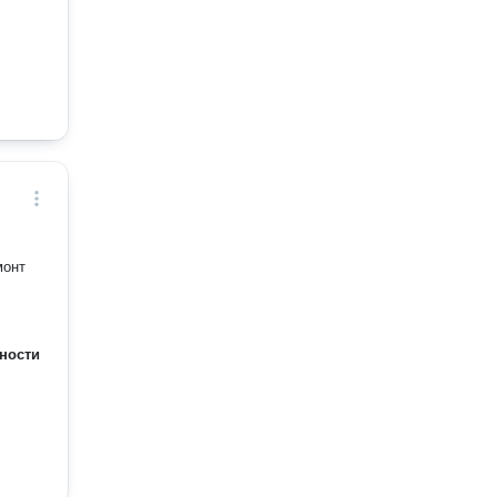
монт
ности