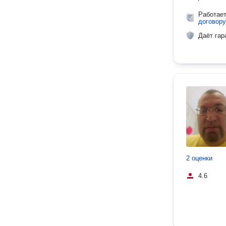
Работае
договору
Даёт гар
2 оценки
4.6