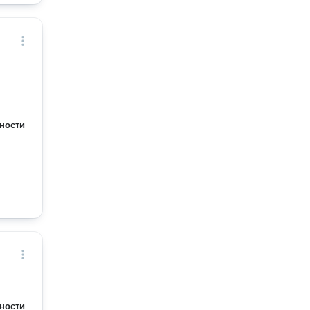
ности
ности