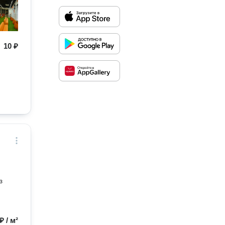
10 ₽
з
₽ / м²