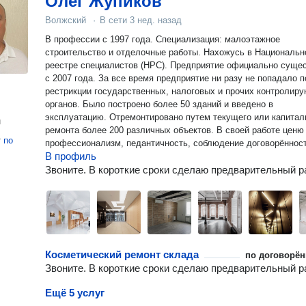
Олег Жупиков
Волжский
·
В сети
3 нед. назад
В профессии с 1997 года. Специализация: малоэтажное
строительство и отделочные работы. Нахожусь в Национальном
реестре специалистов (НРС). Предприятие официально существует
с 2007 года. За все время предприятие ни разу не попадало 
рестрикции государственных, налоговых и прочих контролир
органов. Было построено более 50 зданий и введено в
эксплуатацию. Отремонтировано путем текущего или капитал
н
ремонта более 200 различных объектов. В своей работе ценю
т
по
профессионализм, педантичность, соблюдение договорённост
В профиль
Звоните. В короткие сроки сделаю предварительный р
Косметический ремонт склада
по договорён
Звоните. В короткие сроки сделаю предварительный р
Ещё 5 услуг