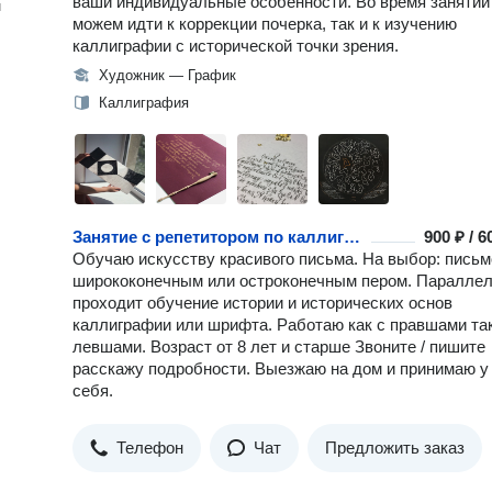
ваши индивидуальные особенности. Во время занятий
н
можем идти к коррекции почерка, так и к изучению
каллиграфии с исторической точки зрения.
Художник — График
Каллиграфия
Занятие с репетитором по каллиграфии
900 ₽ / 
Обучаю искусству красивого письма. На выбор: письм
ширококонечным или остроконечным пером. Паралле
проходит обучение истории и исторических основ
каллиграфии или шрифта. Работаю как с правшами так
левшами. Возраст от 8 лет и старше Звоните / пишите
расскажу подробности. Выезжаю на дом и принимаю у
себя.
Телефон
Чат
Предложить заказ