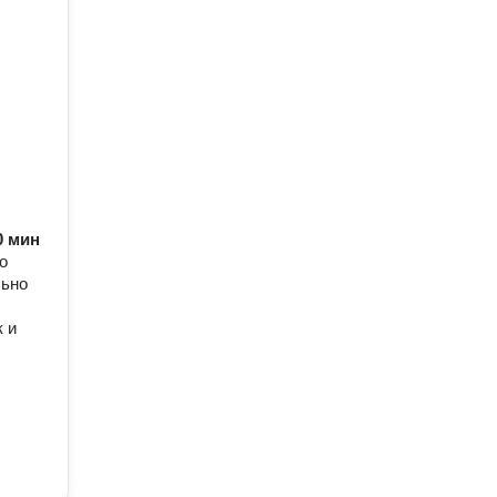
60 мин
о
льно
 и