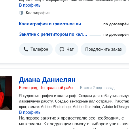
В профиль
текстами, научим различным методам запоминания, чтобы
обучение проходило качественно и быстро.
Каллиграфия
Каллиграфия и грамотное письмо
по договорён
Занятие с репетитором по каллиграфии
по договорён
Телефон
Чат
Предложить заказ
Диана Даниелян
Волгоград, Центральный район
·
В сети
2 нед. назад
Я художник график и каллиграф. Создам для тебя уникальну
лаконичную работу. Создаю векторные иллюстрации. Работаю в
программах Adobe Photoshop, Adobe Illustrator, Adobe InDesign
В профиль
На первое занятие я предоставлю все необходимые
материалы. К следующим помогу с выбором учитывая