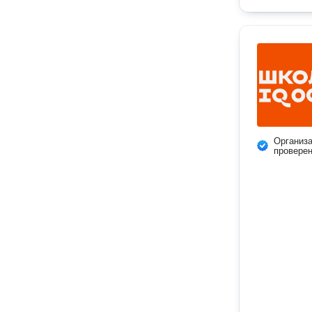
Организ
провере