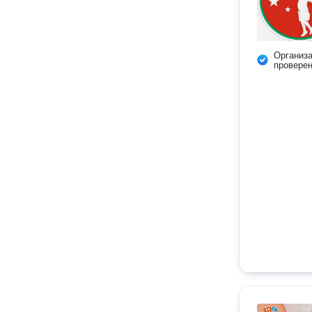
Организ
провере