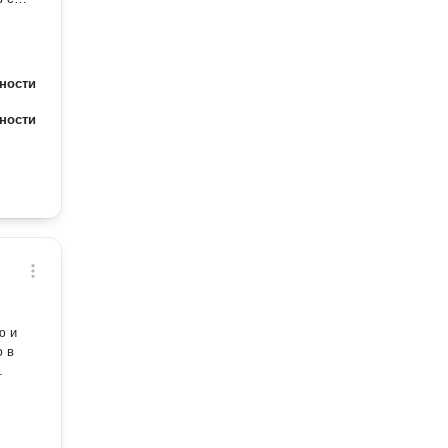
ности
ности
ю и
.