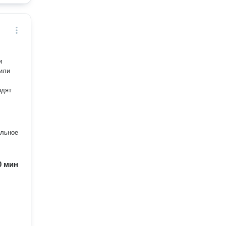
и
 или
одят
альное
60 мин