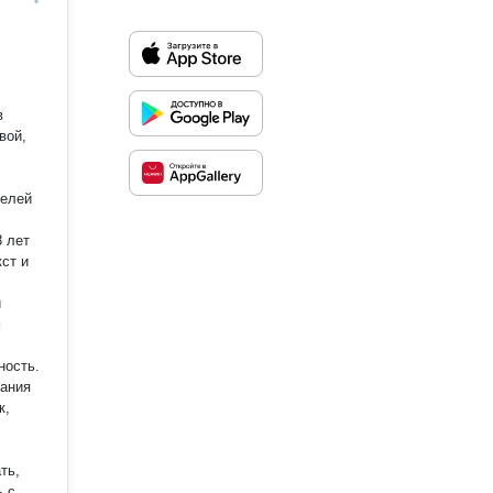
вой,
телей
8 лет
ст и
й
ность.
дания
к,
ть,
ь с