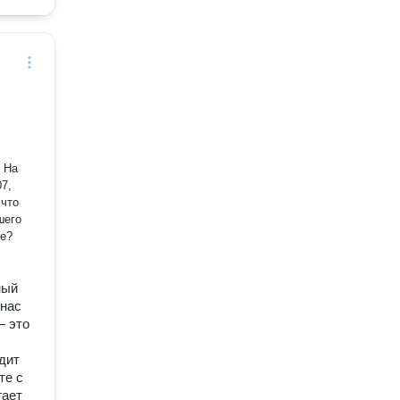
. На
07,
 что
шего
ный
 нас
— это
дит
те с
гает