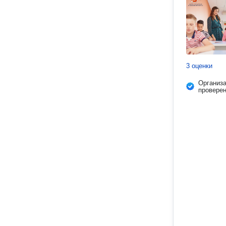
3 оценки
Организ
провере