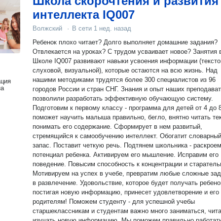
Школа скорочтения и развития
интеллекта IQ007
Волжский
·
В сети
1 нед. назад
Ребенок плохо читает? Долго выполняет домашние задания?
Отвлекается на уроках? С трудом усваивает новое? Занятия в
Школе IQ007 развивают навыки усвоения информации (тексто
слуховой, визуальной), которые остаются на всю жизнь. Над
нашими методиками трудятся более 300 специалистов из 96
ация
на
городов России и стран СНГ. Знания и опыт наших преподава
позволили разработать эффективную обучающую систему.
Подготовим к первому классу - программа для детей от 4 до 
поможет научить малыша правильно, бегло, внятно читать тек
понимать его содержание. Сформирует в нем развитый,
стремящийся к самообучению интеллект. Обогатит словарны
запас. Поставит четкую речь. Подтянем школьника - раскроем
потенциал ребенка. Активируем его мышление. Исправим его
поведение. Повысим способность к концентрации и старатель
Мотивируем на успех в учебе, превратим любые сложные за
в развлечение. Удовольствие, которое будет получать ребено
постигая новую информацию, принесет удовлетворение и его
родителям! Поможем студенту - для успешной учебы
старшеклассникам и студентам важно много заниматься, чита
изучать новую информацию. Мы поможем правильно работат