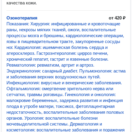
качества кожи.
Озонотерапия
от 420 ₽
Показания: Хирургия: инфицированные и кровоточащие
раны, некрозы мягких тканей, ожоги, воспалительные
процессы мозга и брюшины, кардиологические операции,
язвы в пищеварительном тракте, закупоренные сосуды
ног. Кардиология: ишемическая болезнь сердца и
атеросклероз. Гастроэнтерология: цирроз печени,
хронический гепатит, гастрит и язвенные болезни.
Ревматология: ревматизм, артрит и артроз.
Эндокринология: сахарный диабет. Пульмонология: астма
и заболевания верхних воздухоносных путей.
Инфекциология: вирусные и венерические заболевания.
Офтальмология: омертвение зрительного нерва или
сетчатки, травмы роговицы. Гинекология и онкология:
малокровие беременных, задержка развития и инфекция
плода в утробе матери, токсикоз, фетоплацентарная
недостаточность, воспалительные заболевания половых
органов. Урология: воспалительные болезни
мочевыделительной системы. Дерматология и
косметология: воспалительные заболевания и поражения