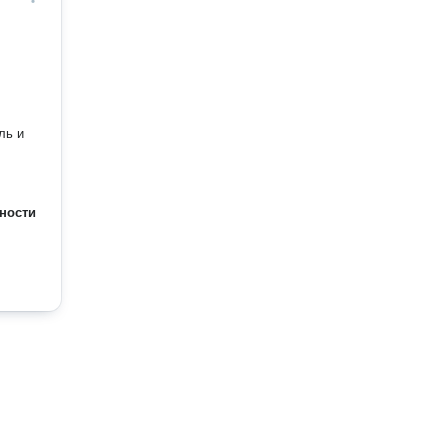
ль и
ности