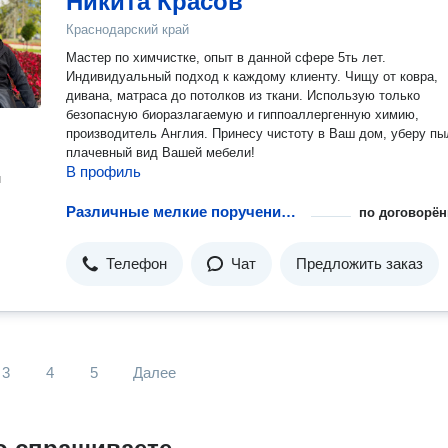
Никита Красов
Краснодарский край
Мастер по химчистке, опыт в данной сфере 5ть лет.
Индивидуальный подход к каждому клиенту. Чищу от ковра,
дивана, матраса до потолков из ткани. Использую только
безопасную биоразлагаемую и гиппоаллергенную химию,
производитель Англия. Принесу чистоту в Ваш дом, уберу пы
плачевный вид Вашей мебели!
В профиль
н
Различные мелкие поручения: транспортировка / Перевозка животных в машине (универсал )
по договорён
Телефон
Чат
Предложить заказ
3
4
5
Далее