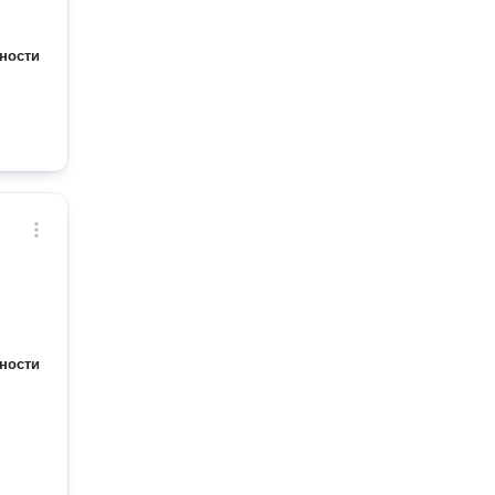
ности
ности