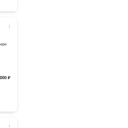
фере
000 ₽