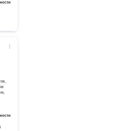
ности
ов,
чи,
ности
и