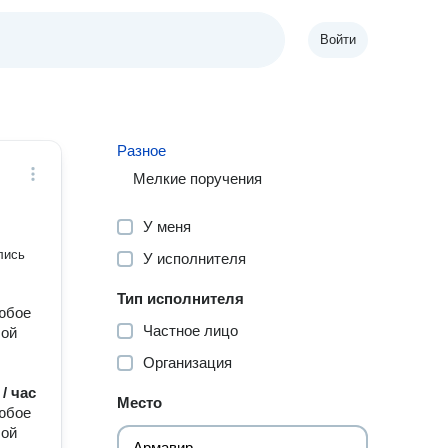
Войти
Разное
Мелкие поручения
У меня
лись
У исполнителя
Тип исполнителя
любое
Частное лицо
бой
Организация
 / час
Место
любое
бой