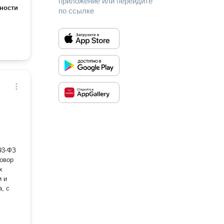
приложение или перейдите
ности
по ссылке
93-ФЗ
говор
х
и и
, с