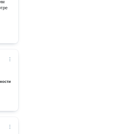
шим
отре
ности