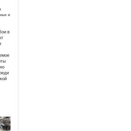
и
бои в
ют
в
уемое
оты
нно
Среди
ской