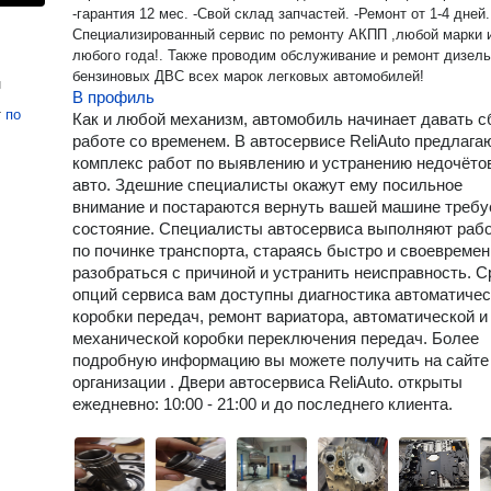
-гарантия 12 мес. -Свой склад запчастей. -Ремонт от 1-4 дней.
Специализированный сервис по ремонту АКПП ,любой марки 
любого года!. Также проводим обслуживание и ремонт дизельных и
бензиновых ДВС всех марок легковых автомобилей!
н
В профиль
т
по
Как и любой механизм, автомобиль начинает давать с
работе со временем. В автосервисе ReliAuto предлага
комплекс работ по выявлению и устранению недочёто
авто. Здешние специалисты окажут ему посильное
внимание и постараются вернуть вашей машине треб
состояние. Специалисты автосервиса выполняют раб
по починке транспорта, стараясь быстро и своевреме
разобраться с причиной и устранить неисправность. 
опций сервиса вам доступны диагностика автоматиче
коробки передач, ремонт вариатора, автоматической и
механической коробки переключения передач. Более
подробную информацию вы можете получить на сайте
организации . Двери автосервиса ReliAuto. открыты
ежедневно: 10:00 - 21:00 и до последнего клиента.