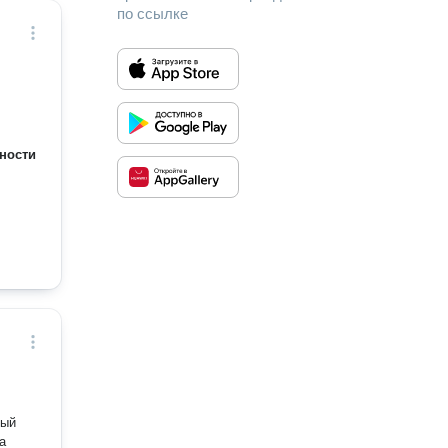
по ссылке
ности
а