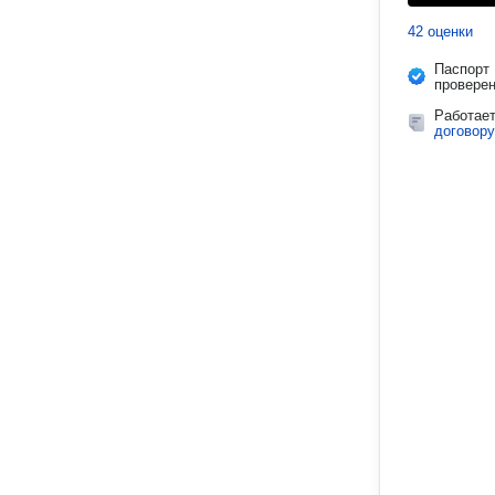
42 оценки
Паспорт
провере
Работае
договору