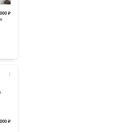
 000 ₽
а
й
000 ₽