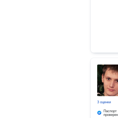
3 оценки
Паспорт
провере