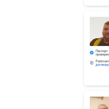
Паспорт
провере
Работае
договору