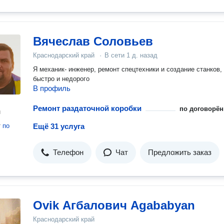
Вячеслав Соловьев
Краснодарский край
·
В сети
1 д. назад
Я механик- инженер, ремонт спецтехники и создание станков,
быстро и недорого
В профиль
Ремонт раздаточной коробки
по договорён
н
т
по
Ещё 31 услуга
Телефон
Чат
Предложить заказ
Ovik Агбалович Agababyan
Краснодарский край