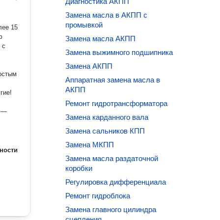
Диагностика АКПП
Замена масла в АКПП с
промывкой
ю
Замена масла АКПП
 с
Замена выжимного подшипника
Замена АКПП
ростым
Аппаратная замена масла в
АКПП
Ремонт гидротрансформатора
Замена карданного вала
Замена сальников КПП
Замена МКПП
ности
Замена масла раздаточной
коробки
Регулировка дифференциала
Ремонт гидроблока
Замена главного цилиндра
сцепления