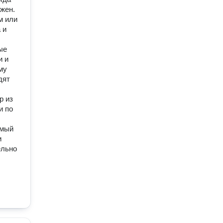
жен.
м или
 и
ые
и и
му
дят
р из
и по
имый
и
ельно