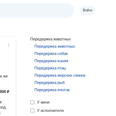
Войти
Передержка животных
Передержка животных
Передержка собак
Передержка кошек
Передержка птиц
Передержка морских свинок
ак же
Передержка рыб
Передержка енотов
000 ₽
е
У меня
род.
У исполнителя
.