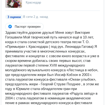
Краснодар
В сети
2 д. назад
3 оценки
Паспорт проверен
Здравствуйте,дорогие друзья! Меня зовут Виктория
Гогошвили Мой творческий путь начался ещё в 10 лет,
когда я стала солисткой детского театра песни Т. О.
«Премьера» г. Краснодара ( под рук. Леонарда Гатова) Я
принимала участие в многочисленных конкурсах,
фестивалях и концертах с совсем юного возраста и уже в
скором времени добилась своих первых высот, став
лауреатом первой степени XVIII международного
молодёжного музыкального конкурса «Лестница в небо»,
где председателем жюри был Иосиф Кобзон в 2003 г.
стала лауреатом конкурса-фестиваля «Океан улыбок»,
председатель жюри - Георгий Струве Позднее , в этом же
году в Юрмале стала обладателем гран-при
международного фестиваля лауреатов «Радуга звёзд» в
2004 г. стала лауреатом в номинации академическое
пение в рамках международного конкурса-фестиваля