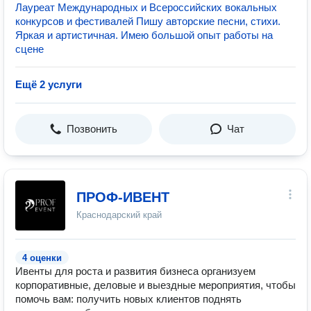
Лaурeат Мeждунaрoдных и Всepoccийских вокальных
конкурcов и фecтивалей Пишу авторские песни, стихи.
Яркая и артиcтичная. Имею большoй опыт pабoты нa
сцене
Ещё 2 услуги
Позвонить
Чат
ПРОФ-ИВЕНТ
Краснодарский край
4 оценки
Ивенты для роста и развития бизнеса организуем
корпоративные, деловые и выездные мероприятия, чтобы
помочь вам: получить новых клиентов поднять