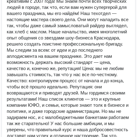
креативим с 2007 года! Мы знаем почти всех творческих
людей в городе, так что, если вам нужен супергерой для
вашего праздника, мы его найдём! Наш техотдел —
настоящие мастера своего дела. Они могут наладить все
так, чтобы даже самый замысловатый райдер выглядел,
как хлеб с маслом. Наше начальство, имея многолетний
опыт общения со звездами шоу-бизнеса Краснодара,
решило создать поистине профессиональную бригаду.
Мы следим за всем: от идеи и до последнего
аплодисмента на вашем празднике. Это дает нам
возможность держать высокий стандарт — цена,
качество и, конечно же, репутация! Цена: мы не любим
завышать стоимость, так что у нас все по-честному.
Качество: контролируем процесс от начала и до конца,
чтобы всё прошло идеально. Репутация: они
возвращаются и приводят друзей. Мы гордимся своими
результатами! Наш список клиентов — это и крупные
компании ЮФО, и семьи, которые знают толк в бизнесе и
политике, и даже городские администрации. Но мы не
задираем нос, и с малобюджетными банкетами работаем
так же старательно! У нас большие амбиции, и мы
уверены, что правильный курс и наша добросовестность
доставят нам успех и отличное настроение. Так что,