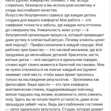
было удобно, комфортно, богемно. У нас всегда
стерильно, безопасно и мы используем косметику и
уходы высочайшего качества.
Искусство безупречного сервиса: где каждая деталь
создана для вашего комфорта! Моя работа — это
симфония точности и заботы, где каждая нота отточена
до совершенства. Уникальность моих услуг — в
безупречной организации процесса, который превращает
даже рутину в элегантный ритуал. Почему клиенты ценят
мой подход? - Профессионализм в каждой секунде. Моё
рабочее пространство — это часовой механизм, где всё
продумано до мельчайших деталей. Красители, кисти,
ватные диски — всё находится в идеальном порядке,
словно ждёт своего момента в балетной постановке. Мне
не нужно отвлекаться на поиски: каждый инструмент
занимает своё место, чтобы ваше время тратилось
только на наслаждение результатом. - Эргономика как
философия. Ваше кресло — это трон комфорта:
анатомическая спинка, поддерживающая поясницу,
мягкая подушка под ногами, возможность легко сменить
позу. Здесь вы не почувствуете усталости, даже если
процедура займёт часы. Ведь расслабленное состояние
— залог идеального результата. Студия, которая думает