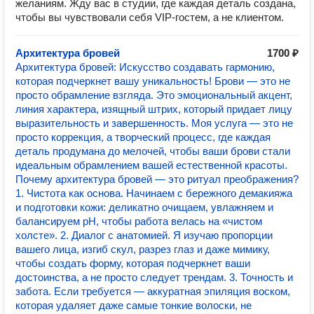
желаниям. Жду вас в студии, где каждая деталь создана,
чтобы вы чувствовали себя VIP-гостем, а не клиентом.
Архитектура бровей
1700 ₽
Архитектура бровей: Искусство создавать гармонию,
которая подчеркнет вашу уникальность! Брови — это не
просто обрамление взгляда. Это эмоциональный акцент,
линия характера, изящный штрих, который придает лицу
выразительность и завершенность. Моя услуга — это не
просто коррекция, а творческий процесс, где каждая
деталь продумана до мелочей, чтобы ваши брови стали
идеальным обрамлением вашей естественной красоты.
Почему архитектура бровей — это ритуал преображения?
1. Чистота как основа. Начинаем с бережного демакияжа
и подготовки кожи: деликатно очищаем, увлажняем и
балансируем pH, чтобы работа велась на «чистом
холсте». 2. Диалог с анатомией. Я изучаю пропорции
вашего лица, изгиб скул, разрез глаз и даже мимику,
чтобы создать форму, которая подчеркнет ваши
достоинства, а не просто следует трендам. 3. Точность и
забота. Если требуется — аккуратная эпиляция воском,
которая удаляет даже самые тонкие волоски, не