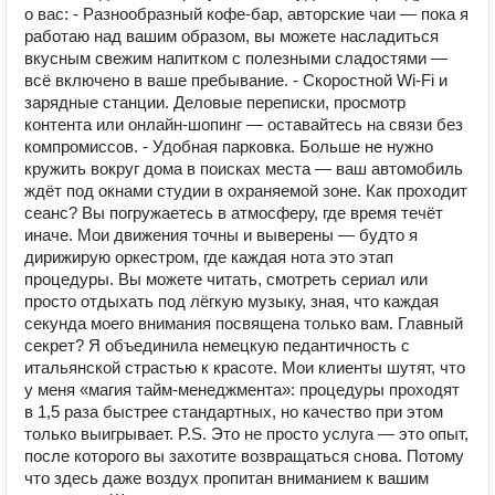
о вас: - Разнообразный кофе-бар, авторские чаи — пока я
работаю над вашим образом, вы можете насладиться
вкусным свежим напитком с полезными сладостями —
всё включено в ваше пребывание. - Скоростной Wi-Fi и
зарядные станции. Деловые переписки, просмотр
контента или онлайн-шопинг — оставайтесь на связи без
компромиссов. - Удобная парковка. Больше не нужно
кружить вокруг дома в поисках места — ваш автомобиль
ждёт под окнами студии в охраняемой зоне. Как проходит
сеанс? Вы погружаетесь в атмосферу, где время течёт
иначе. Мои движения точны и выверены — будто я
дирижирую оркестром, где каждая нота это этап
процедуры. Вы можете читать, смотреть сериал или
просто отдыхать под лёгкую музыку, зная, что каждая
секунда моего внимания посвящена только вам. Главный
секрет? Я объединила немецкую педантичность с
итальянской страстью к красоте. Мои клиенты шутят, что
у меня «магия тайм-менеджмента»: процедуры проходят
в 1,5 раза быстрее стандартных, но качество при этом
только выигрывает. P.S. Это не просто услуга — это опыт,
после которого вы захотите возвращаться снова. Потому
что здесь даже воздух пропитан вниманием к вашим