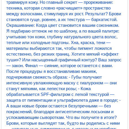
травмируя кожу. Но главный секрет — прореживание:
техника, которая словно «расчищает» пространство
между волосками, стимулируя их рост. Результат? Брови
становятся гуще, ровнее, а их текстура — бархатистой.
Окрашивание: Когда цвет становится вашим союзником.
Я подбираю оттенок не по шаблону, а по вашей палитре:
учитываю тон кожи, глубину натурального цвета волос,
теплые или холодные подтоны. Хна, краска, тени —
материалы выбираются так, чтобы пигмент ложился
естественно, без резких границ. Хотите мягкий «эффект
туши»? Или насыщенный графичный контур? Ваш запрос
— закон. Финал — сияние, которое останется с вами.
После процедуры я восстанавливаю макияж,
подчеркивая свежесть образа: - Губы получают
интенсивную увлажняющую маску с гиалуроном — они
станут мягкими, как лепестки розы; - Кожа
обрабатывается SPF-фильтром с легкой текстурой —
защита от пигментации и ультрафиолета даже в городе; -
А ваши новые брови остаются безупречными — без
покраснений, благодаря антисептическим лосьонам и
успокаивающим сывороткам. Что вы получите в итоге?
Брови, которые выглядят так, будто вы родились с ними
— натуральные, симметричные, с идеальным изгибом;