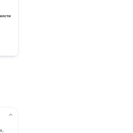
ности
х,