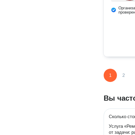
Организ
провере
1
2
Вы част
Сколько сто
Услуга «Рем
от задачи: 