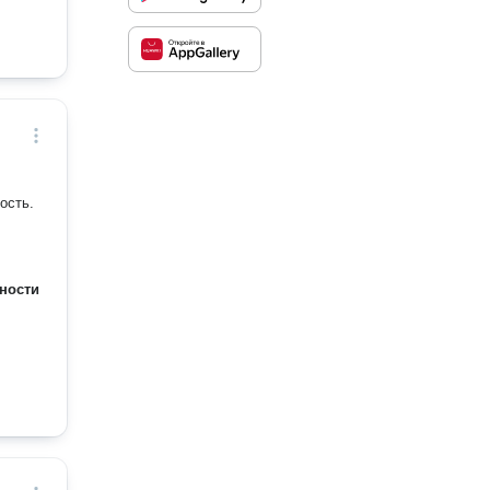
ость.
ности