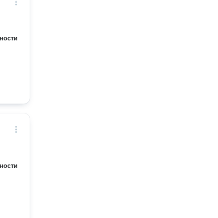
ности
ности