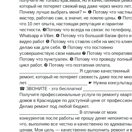
получите не только красивый, но и качественный ремо
который не потеряет свежий вид даже через много лет
Почему лучше выбрать меня? ⇐ ❶ Потому что частн
мастер, работаю сам, а значит, не ломлю цены. ❷ Пот
что 10 лет опыта, настоящая репутация и гарантии
честности. ❸Потому что всегда на связи: по телефону,
Whatsapp и Viber. ❹ Потому что большой багаж фото и
видео работ ❺ Потому что ставлю себя на место клие
делаю как для себя. ❻ Потому что постоянно
усовершенствую свои навыки ❼ Потому что оперативе
Потому что пунктуален. ❾ Потому что проведу полны
цикл работ. ❿ Потому что поэтапная оплата.
_________________________ Я сделаю качественный
ремонт, который не потеряет свежесть даже после мно
лет. _________________________ ☛ Нужна консультац
☎ ЗВОНИТЕ - это бесплатно! ____________________
Получите профессиональные услуги по ремонту кварт
домов в Краснодаре по доступной цене от профессион
Делаю ремонт под любой бюджет.
_________________________ В отличии от моих
конкурентов после работы не прошу денег непонятно 
что, выполняю все честно и качественно по адекватн
ценам. Моя цель — качественно выполнить ремонт и 