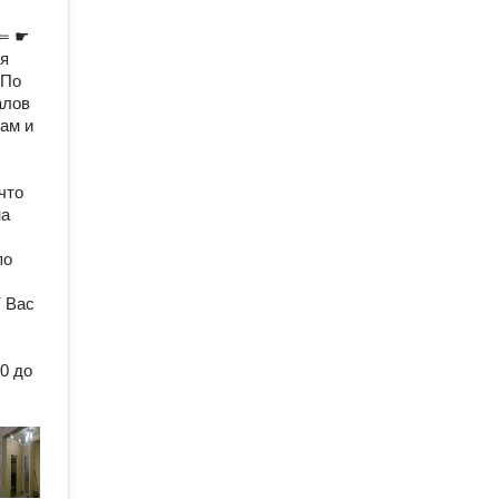
 ⇐ ☛
ия
 По
алов
кам и
что
на
по
 Вас
0 до