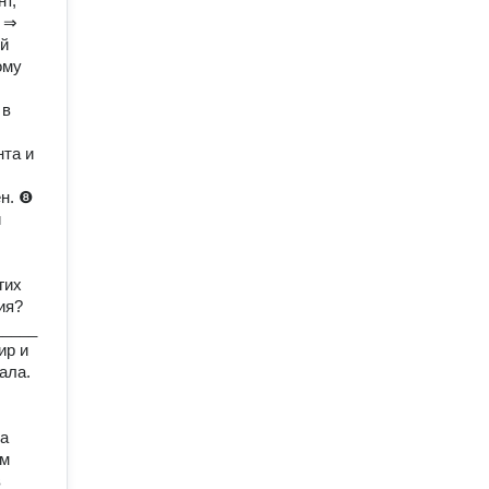
нт,
. ⇒
ый
ому
 в
нта и
н. ❽
й
гих
ия?
_____
ир и
ала.
на
ым
в