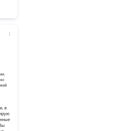
ежий
, в
тирую
анные
 Вы