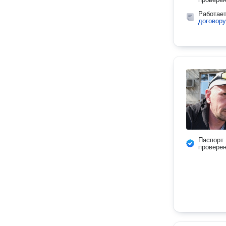
Работае
договору
Паспорт
провере