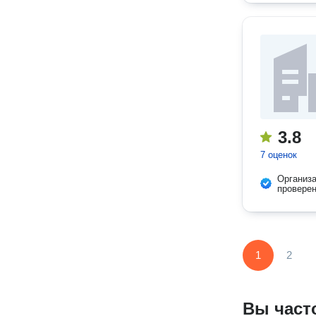
3.8
7 оценок
Организ
провере
1
2
Вы част