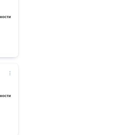
ности
ности