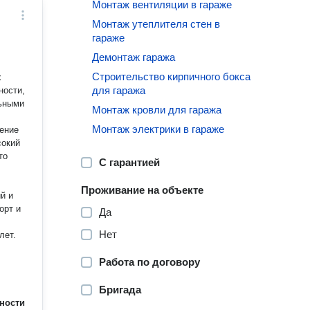
Монтаж вентиляции в гараже
Монтаж утеплителя стен в
гараже
Демонтаж гаража
Строительство кирпичного бокса
х
для гаража
ности,
льными
Монтаж кровли для гаража
Монтаж электрики в гараже
ение
сокий
С гарантией
Проживание на объекте
й и
орт и
Да
Нет
лет.
Работа по договору
Бригада
ности