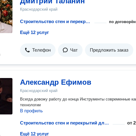
Дмитрий Таланин
Краснодарский край
Строительство стен и перекрытий для гаража
по договорён
Ещё 12 услуг
Телефон
Чат
Предложить заказ
н
Александр Ефимов
Краснодарский край
Всегда довожу работу до конца Инструменты современные ка
технологии
В профиль
Строительство стен и перекрытий для гаража
от
2
Ещё 12 услуг
н