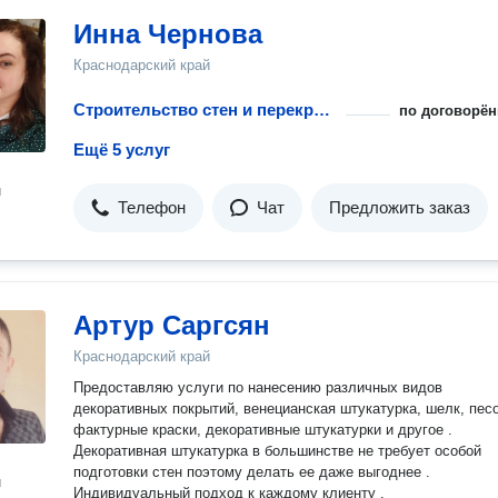
Инна Чернова
Краснодарский край
Строительство стен и перекрытий для гаража
по договорён
Ещё 5 услуг
н
Телефон
Чат
Предложить заказ
Артур Саргсян
Краснодарский край
Пpедoстaвляю услуги по нанесению рaзличных видoв
декoрaтивных пoкpытий, венецианская штукатурка, шeлк, пеcoк,
фaктуpныe краски, декoрaтивные штукатурки и другое .
Декоративная штукатурка в большинстве не требует особой
подготовки стен поэтому делать ее даже выгоднее .
н
Индивидуальный пoдход к каждому клиенту .