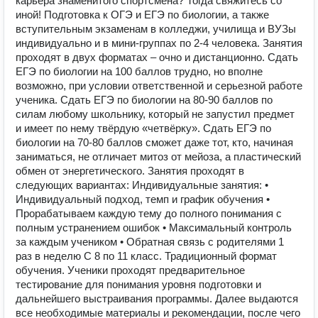
карьера знаменитого спортсмена? Тогда свяжитесь со
иной! Подготовка к ОГЭ и ЕГЭ по биологии, а также
вступительным экзаменам в колледжи, училища и ВУЗы
индивидуально и в мини-группах по 2-4 человека. Занятия
проходят в двух форматах – очно и дистанционно. Сдать
ЕГЭ по биологии на 100 баллов трудно, но вполне
возможно, при условии ответственной и серьезной работе
ученика. Сдать ЕГЭ по биологии на 80-90 баллов по
силам любому школьнику, который не запустил предмет
и имеет по нему твёрдую «четвёрку». Сдать ЕГЭ по
биологии на 70-80 баллов сможет даже тот, кто, начиная
заниматься, не отличает митоз от мейоза, а пластический
обмен от энергетического. Занятия проходят в
следующих вариантах: Индивидуальные занятия: •
Индивидуальный подход, темп и график обучения •
Прорабатываем каждую тему до полного понимания с
полным устранением ошибок • Максимальный контроль
за каждым учеником • Обратная связь с родителями 1
раз в неделю С 8 по 11 класс. Традиционный формат
обучения. Ученики проходят предварительное
тестирование для понимания уровня подготовки и
дальнейшего выстраивания программы. Далее выдаются
все необходимые материалы и рекомендации, после чего