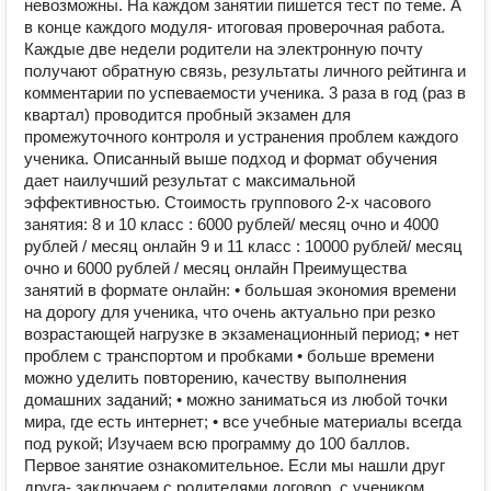
невозможны. На каждом занятии пишется тест по теме. А
в конце каждого модуля- итоговая проверочная работа.
Каждые две недели родители на электронную почту
получают обратную связь, результаты личного рейтинга и
комментарии по успеваемости ученика. 3 раза в год (раз в
квартал) проводится пробный экзамен для
промежуточного контроля и устранения проблем каждого
ученика. Описанный выше подход и формат обучения
дает наилучший результат с максимальной
эффективностью. Стоимость группового 2-х часового
занятия: 8 и 10 класс : 6000 рублей/ месяц очно и 4000
рублей / месяц онлайн 9 и 11 класс : 10000 рублей/ месяц
очно и 6000 рублей / месяц онлайн Преимущества
занятий в формате онлайн: • большая экономия времени
на дорогу для ученика, что очень актуально при резко
возрастающей нагрузке в экзаменационный период; • нет
проблем с транспортом и пробками • больше времени
можно уделить повторению, качеству выполнения
домашних заданий; • можно заниматься из любой точки
мира, где есть интернет; • все учебные материалы всегда
под рукой; Изучаем всю программу до 100 баллов.
Первое занятие ознакомительное. Если мы нашли друг
друга- заключаем с родителями договор, с учеником