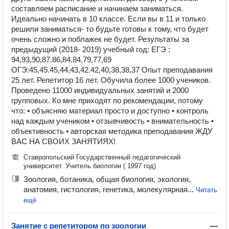
составляем расписание и начинаем заниматься.
Идеально начинать в 10 классе. Если вы в 11 и только
решили заниматься- то будьте готовы к тому, что будет
очень сложно и поблажек не будет. Результаты за
предыдущий (2018- 2019) учебный год: ЕГЭ :
94,93,90,87.86,84.84,79,77,69
ОГЭ:45,45.45,44,43,42.42,40,38,38,37 Опыт преподавания
25 лет. Репетитор 16 лет. Обучила более 1000 учеников.
Проведено 11000 индивидуальных занятий и 2000
групповых. Ко мне приходят по рекомендации, потому
что: • объясняю материал просто и доступно • контроль
над каждым учеником • отзывчивость • внимательность •
объективность • авторская методика преподавания ЖДУ
ВАС НА СВОИХ ЗАНЯТИЯХ!
Ставропольский Государственный педагогический
университет. Учитель биологии ( 1997 год)
Зоология, ботаника, общая биология, экология,
анатомия, гистология, генетика, молекулярная...
Читать
ещё
Занятие с репетитором по зоологии
—