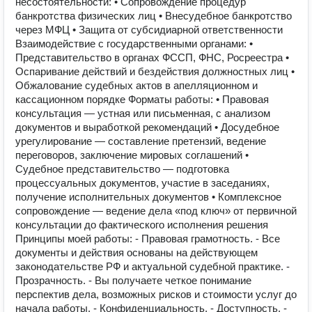
несостоятельности: • Сопровождение процедур
банкротства физических лиц • Внесудебное банкротство
через МФЦ • Защита от субсидиарной ответственности
Взаимодействие с государственными органами: •
Представительство в органах ФССП, ФНС, Росреестра •
Оспаривание действий и бездействия должностных лиц •
Обжалование судебных актов в апелляционном и
кассационном порядке Форматы работы: • Правовая
консультация — устная или письменная, с анализом
документов и выработкой рекомендаций • Досудебное
урегулирование — составление претензий, ведение
переговоров, заключение мировых соглашений •
Судебное представительство — подготовка
процессуальных документов, участие в заседаниях,
получение исполнительных документов • Комплексное
сопровождение — ведение дела «под ключ» от первичной
консультации до фактического исполнения решения
Принципы моей работы: - Правовая грамотность. - Все
документы и действия основаны на действующем
законодательстве РФ и актуальной судебной практике. -
Прозрачность. - Вы получаете четкое понимание
перспектив дела, возможных рисков и стоимости услуг до
начала работы. - Конфиденциальность. - Доступность. -