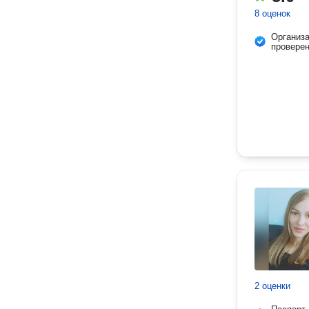
8 оценок
Организ
провере
2 оценки