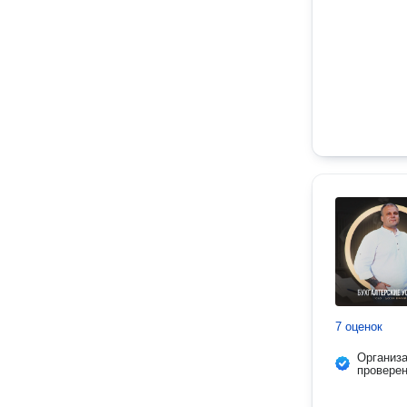
7 оценок
Организ
провере