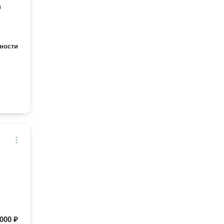
м
ности
000 ₽