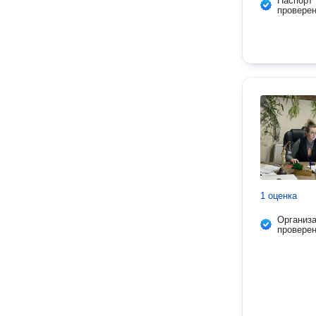
Паспорт
провере
1 оценка
Организ
провере