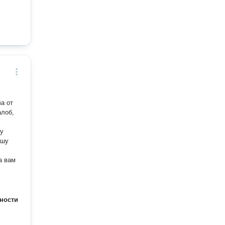
а от
ишу
а вам
ности