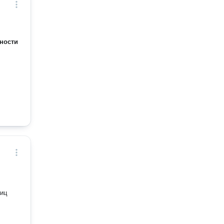
ности
лиц