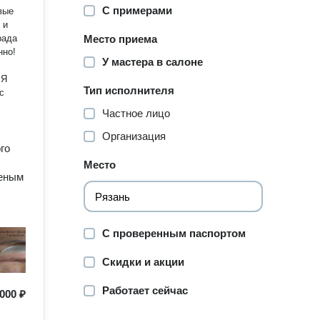
С примерами
Место приема
нно!
У мастера в салоне
Я
Тип исполнителя
с
Частное лицо
Организация
го
Место
ченым
С проверенным паспортом
Скидки и акции
Работает сейчас
000 ₽