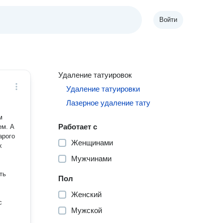
Войти
Удаление татуировок
Удаление татуировки
Лазерное удаление тату
м
Работает с
. А
арого
Женщинами
Мужчинами
ть
Пол
Женский
с
Мужской