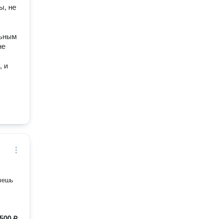
ы, не
льным
не
, и
500 ₽