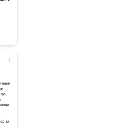
ктные
сс
авлю
я,
риода
ор за