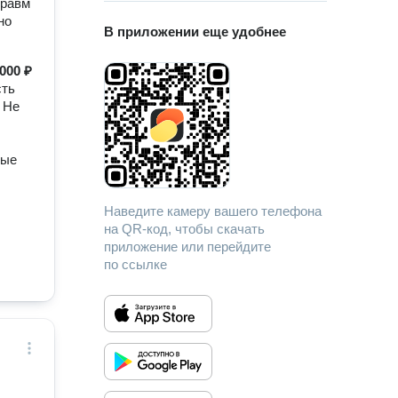
травм
но
В приложении еще удобнее
000 ₽
сть
 Не
рые
Наведите камеру вашего телефона
на QR-код, чтобы скачать
приложение или перейдите
по ссылке