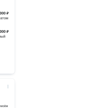
000 ₽
татом
000 ₽
ный
 моём