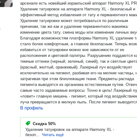
арсенале есть новейший израильский аппарат Harmony XL PR
Удаление татуировок на аппарате Harmony XL - безопасный и
эффективный метод избавления от тату и перманентного мак
Удаление татуировки может потребоваться по различным
причинам, так же как и удаление перманентного макияжа:
н
изменение цвета тату, смена моды или изменение личных вку
Благодаря возможностям платформы Harmony XL удаление т
стало более комфортным, а главное безопасным. Теперь воз
избавиться от татуировки можно вне зависимости от ее
расположения и цветовой палитры. Разрушению поддаются к
темные оттенки (черный, зеленый, синий), так и светлые цвет
(красный, желтый, оранжевый). Лазерный луч воздействует
исключительно на пигмент, разбивая его на мелкие частицы, 
затрагивая при этом близлежащие ткани. Предметы распада
пигмента выводятся из организма естественным путем. Отвечаю на
самые часто задаваемые вопросы: Точно в цель! Лазерный луч
«ловит» главную мишень - пигмент, который под воздействие
луча превращается в мелкую пыль. После пигмент выводитс
В профиль
естественным путем через лимфу. Без «улик»! Удаление татуажа
проходит бесследно до чистой кожи. Быстро! Достаточно
несколько сеансов (в зависимости от техники нанесения краск
Скидка
50%
давности ношения татуажа). Точное количество сеансов
Удаление татуировок на аппарате Harmony XL -
определяется на консультации. Безопасно! Уникальная манипула
безоп...
Читать ещё
Clear Lift позволяет работать даже в зонах с деликатной кожей