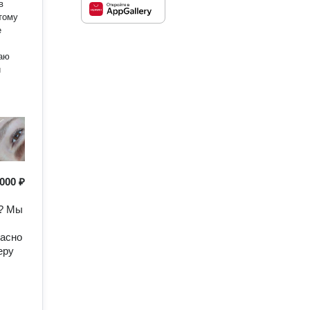
в
тому
е
ваю
й
000 ₽
и? Мы
пасно
еру