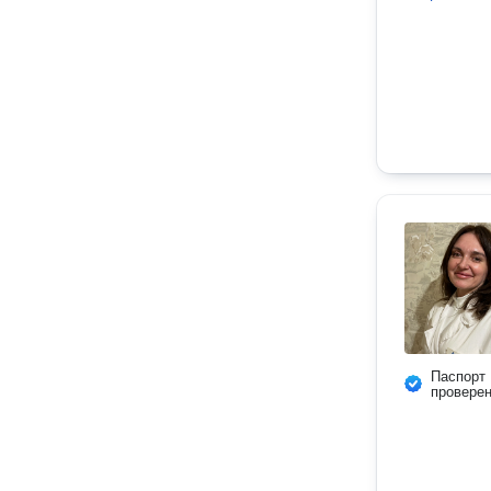
Паспорт
провере