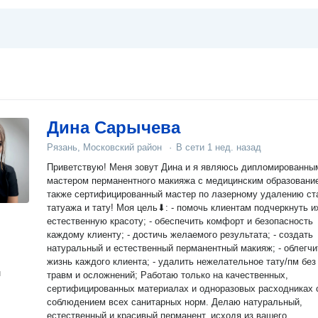
Дина Сарычева
Рязань, Московский район
·
В сети
1 нед. назад
Приветствую! Меня зовут Дина и я являюсь дипломированны
мастером перманентного макияжа с медицинским образованием
также сертифицированный мастер по лазерному удалению ст
татуажа и тату! Моя цель⬇: - помочь клиентам подчеркнуть их
естественную красоту; - обеспечить комфорт и безопасность
каждому клиенту; - достичь желаемого результата; - создать
натуральный и естественный перманентный макияж; - облегчи
жизнь каждого клиента; - удалить нежелательное тату/пм без
н
травм и осложнений; Работаю только на качественных,
сертифицированных материалах и одноразовых расходниках 
соблюдением всех санитарных норм. Делаю натуральный,
естественный и красивый перманент, исходя из вашего