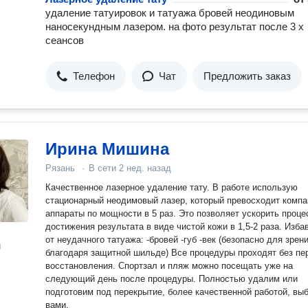
удаление татуировок и татуажа бровей неодиновым
наносекундным лазером. на фото результат после 3 х
сеансов
Телефон
Чат
Предложить заказ
Ирина Мишина
Рязань
·
В сети
2 нед. назад
Качественное лазерное удаление тату. В работе использую
стационарный неодимовый лазер, который превосходит компа
аппараты по мощности в 5 раз. Это позволяет ускорить проце
достижения результата в виде чистой кожи в 1,5-2 раза. Изб
от неудачного татуажа: -бровей -губ -век (безопасно для зрени
н
благодаря защитной шильде) Все процедуры проходят без пе
восстановления. Спортзал и пляж можно посещать уже на
следующий день после процедуры. Полностью удалим или
подготовим под перекрытие, более качественной работой, выб
вами.