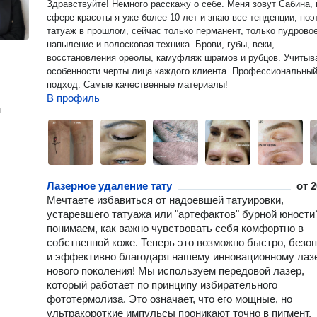
Здравствуйте! Немного расскажу о себе. Меня зовут Сабина, 
сфере красоты я уже более 10 лет и знаю все тенденции, поэ
татуаж в прошлом, сейчас только перманент, только пудрово
напыление и волосковая техника. Брови, губы, веки,
восстановления ореолы, камуфляж шрамов и рубцов. Учиты
особенности черты лица каждого клиента. Профессиональны
подход. Самые качественные материалы!
В профиль
н
Лазерное удаление тату
от
2
Мечтаете избавиться от надоевшей татуировки,
устаревшего татуажа или "артефактов" бурной юност
понимаем, как важно чувствовать себя комфортно в
собственной коже. Теперь это возможно быстро, безо
и эффективно благодаря нашему инновационному лаз
нового поколения! Мы используем передовой лазер,
который работает по принципу избирательного
фототермолиза. Это означает, что его мощные, но
ультракороткие импульсы проникают точно в пигмент,