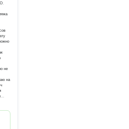
O.
ияжа
сов
ату
можно
ак
а
но не
м
я
и,
 -