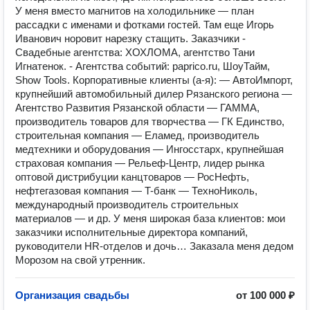
У меня вместо магнитов на холодильнике — план
рассадки с именами и фотками гостей. Там еще Игорь
Иванович норовит нарезку стащить. Заказчики -
Свадебные агентства: ХОХЛОМА, агентство Тани
Игнатенок. - Агентства событий: paprico.ru, ШоуТайм,
Show Tools. Корпоративные клиенты (а-я): — АвтоИмпорт,
крупнейший автомобильный дилер Рязанского региона —
Агентство Развития Рязанской области — ГАММА,
производитель товаров для творчества — ГК Единство,
строительная компания — Еламед, производитель
медтехники и оборудования — Ингосстарх, крупнейшая
страховая компания — Рельеф-Центр, лидер рынка
оптовой дистрибуции канцтоваров — РосНефть,
нефтегазовая компания — T-банк — ТехноНиколь,
международный производитель строительных
материалов — и др. У меня широкая база клиентов: мои
заказчики исполнительные директора компаний,
руководители HR-отделов и дочь… Заказала меня дедом
Морозом на свой утренник.
Организация свадьбы
от 100 000 ₽