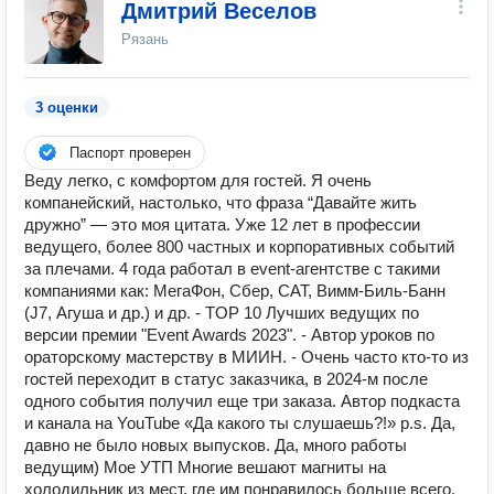
Дмитрий Веселов
Рязань
3 оценки
Паспорт проверен
Веду легко, с комфортом для гостей. Я очень
компанейский, настолько, что фраза “Давайте жить
дружно” — это моя цитата. Уже 12 лет в профессии
ведущего, более 800 частных и корпоративных событий
за плечами. 4 года работал в event-агентстве с такими
компаниями как: МегаФон, Сбер, CAT, Вимм-Биль-Банн
(J7, Агуша и др.) и др. - TOP 10 Лучших ведущих по
версии премии "Event Awards 2023". - Автор уроков по
ораторскому мастерству в МИИН. - Очень часто кто-то из
гостей переходит в статус заказчика, в 2024-м после
одного события получил еще три заказа. Автор подкаста
и канала на YouTube «Да какого ты слушаешь?!» p.s. Да,
давно не было новых выпусков. Да, много работы
ведущим) Мое УТП Многие вешают магниты на
холодильник из мест, где им понравилось больше всего.