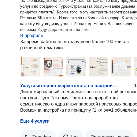
только выходите на рынок и у Вас нет сайта, то могу предло
услуги по созданию Турбо-Страниц (за обслуживание домена 
н
придётся платить). Кроме того, могу настроить таргетирован
Рекламу ВКонтакте. И все это за небольшой гонорар. К кажд
клиенту ищу индивидуальный подход. Если у Вас появились
вопросы, буду рада ответить на них.
В профиль
За время работы было запущено более 100 кейсов
различной тематики.
Услуги интернет-маркетолога по настройке Google AdWords
1
Дипломированный специалист по контекстной реклам
настроит Гугл Рекламу. Грамотная проработка
семантического ядра и группировкой поисковых запрос
Возможна настройка по принципу "1 ключ=1 объявлени
Ещё 4 услуги
Телефон
Чат
Предложить заказ