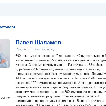
кетологи
Павел Шаламов
Рязань
·
В сети
3 ч. назад
300 довольных клиентов за 7 лет работы, 40 видеоотзывов и 
выполненных проектов. Разрабатываю и продвигаю сайты дл
бизнеса. За время работы я успел - Разработать 168 сайтов и
доработать 286 сайтов - Сделать дизайн сотни логотипов,
фирменных стилей, этикеток, буклетов и листовок - Продвину
148 сайтов и 86 аккаунтов в соц сетях - Написать 2 787 тексто
составить 197 коммерческих предложений А ещё, я помогаю своим
клиентам и высказываю идеи по улучшению проекта. Я специ
н
которому можно доверять, более 300 клиентов уже проверили
получили желаемый результат. 10 моих преимуществ - Я
ест по
подтвердил паспорт на двух фрилансах - Выполню работу в с
как выполнил 303 проекта, за 1 день до срока - Работаю толь