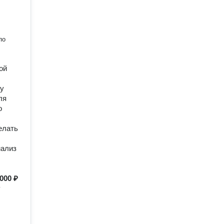
по
ой
ду
ля
о
елать
нализ
000 ₽
у