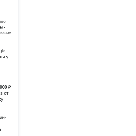
тво
ы -
ование
gle
ли у
000 ₽
s от
ку
йн-
й