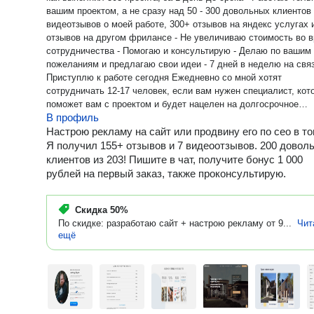
вашим проектом, а не сразу над 50 - 300 довольных клиентов 
видеотзывов о моей работе, 300+ отзывов на яндекс услугах 
отзывов на другом фрилансе - Не увеличиваю стоимость во 
сотрудничества - Помогаю и консультирую - Делаю по вашим
пожеланиям и предлагаю свои идеи - 7 дней в неделю на связ
Приступлю к работе сегодня Ежедневно со мной хотят
сотрудничать 12-17 человек, если вам нужен специалист, кот
поможет вам с проектом и будет нацелен на долгосрочное
В профиль
сотрудничество Тогда звоните или пишите в чат, отвечу в течение
5-30 минут!
Настрою рекламу на сайт или продвину его по сео в то
Я получил 155+ отзывов и 7 видеоотзывов. 200 довол
клиентов из 203! Пишите в чат, получите бонус 1 000
рублей на первый заказ, также проконсультирую.
Скидка
50%
По скидке: разработаю сайт + настрою рекламу от 9...
Чит
ещё