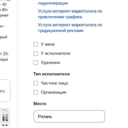
лидогенерации
- 40
и 80+
Услуги интернет-маркетолога по
время
привлечению трафика
Услуги интернет-маркетолога по
и -
традиционной рекламе
орый
У меня
У исполнителя
п 10.
ьных
Удаленно
Тип исполнителя
Частное лицо
ать
Организация
Место