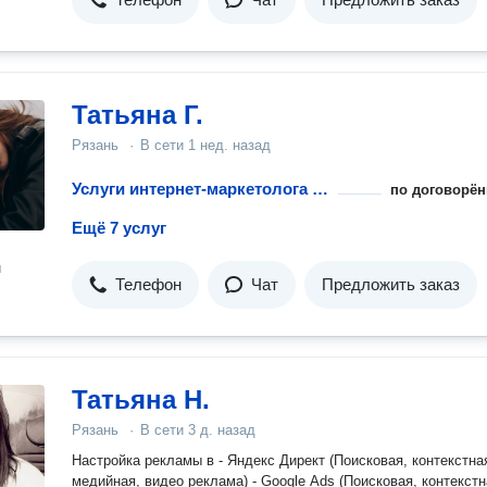
Татьяна Г.
Рязань
·
В сети
1 нед. назад
Услуги интернет-маркетолога по настройке Google AdWords
по договорён
Ещё 7 услуг
н
Телефон
Чат
Предложить заказ
Татьяна Н.
Рязань
·
В сети
3 д. назад
Настройка рекламы в - Яндекс Директ (Поисковая, контекстна
медийная, видео реклама) - Google Ads (Поисковая, контекстная,