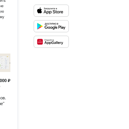
жить
не
ную
ому
000 ₽
е
ов.
е"