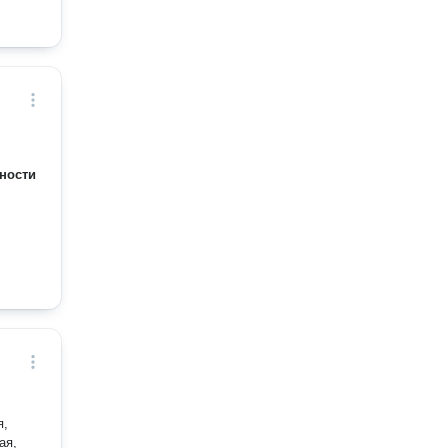
ности
я,