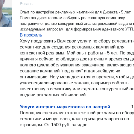
Рязань
Опыт по настройке рекламных кампаний для Директа - 5 лет.
Помогаю директологам собирать релевантную семантику
постранично, делаю конкурентный анализ рекламной выдачи 
исследуемым запросам, для формирования адекватного УТП.
В профиль
Хочу предложить Вам свои услуги по сбору релевантн
семантики для создания рекламных кампаний для
контекстной рекламы. Мой опыт работы - 5 лет. По ря
причин я сейчас не обладаю достаточным временем д
полного цикла обслуживания заказчиков, включающег
создание кампаний "под ключ" и дальнейшую их
оптимизацию. Но у меня достаточно времени, чтобы д
узкоспециализированные задачи, например собрать
качественную семантику или сделать конкурентный а
выдачи рекламных объявлений.
Услуги интернет-маркетолога по настройке Google AdWords
1
Помощник специалиста контекстной рекламы по сбор
семантики и минус слов, кластеризация запросов по
страницам. От 1500 руб. за ядро.