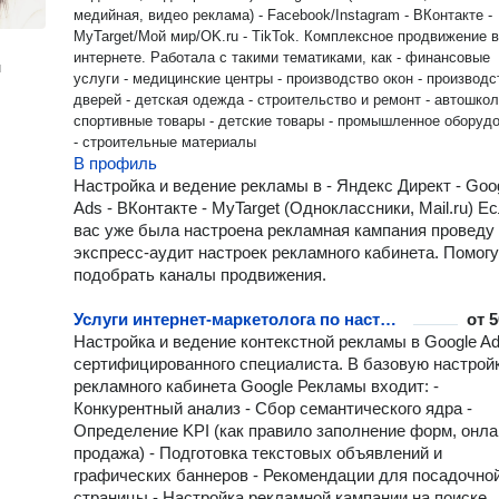
медийная, видео реклама) - Facebook/Instagram - ВКонтакте -
MyTarget/Мой мир/OK.ru - TikTok. Комплексное продвижение в
интернете. Работала с такими тематиками, как - финансовые
н
услуги - медицинские центры - производство окон - производс
дверей - детская одежда - строительство и ремонт - автошкол
спортивные товары - детские товары - промышленное оборуд
- строительные материалы
В профиль
Настройка и ведение рекламы в - Яндекс Директ - Goo
Ads - ВКонтакте - MyTarget (Одноклассники, Mail.ru) Ес
вас уже была настроена рекламная кампания проведу
экспресс-аудит настроек рекламного кабинета. Помогу
подобрать каналы продвижения.
Услуги интернет-маркетолога по настройке Google AdWords
от
5
Настройка и ведение контекстной рекламы в Google Ad
сертифицированного специалиста. В базовую настрой
рекламного кабинета Google Рекламы входит: -
Конкурентный анализ - Сбор семантического ядра -
Определение KPI (как правило заполнение форм, онла
продажа) - Подготовка текстовых объявлений и
графических баннеров - Рекомендации для посадочно
страницы - Настройка рекламной кампании на поиске