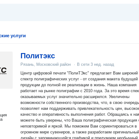
кие услуги
Политэкс
Рязань, Московский район
·
В сети
3 нед. назад
Центр цифровой печати "ПолиТЭкс" предлагает Вам широкий
спектр полиграфических услуг - от создания макета будущей
продукции до полной ее реализации в жизнь. Наша компания
работает на рынке полиграфии с 2010 года. За это время спе
оказываемых услуг значительно расширился. Увеличены
возможности собственного производства, что, в свою очередь
позволяет нам поддерживать привлекательность цен, высоко
качество и оперативность выполнения работ. Обращаясь к нам, Вы
ация
на
можете быть уверены, что Ваша полиграфическая продукция 
неповторимой и яркой. Мы поможем Вам сориентироваться в
огромном мире сувениров, а также разработаем оригинальны
дизайн с запоминающейся графикой и придумаем необычный