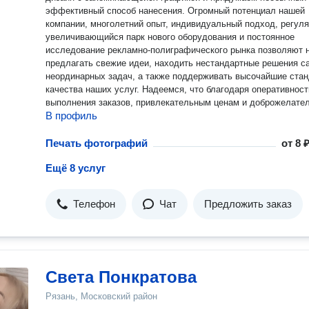
эффективный способ нанесения. Огромный потенциал нашей
компании, многолетний опыт, индивидуальный подход, регул
увеличивающийся парк нового оборудования и постоянное
исследование рекламно-полиграфического рынка позволяют 
предлагать свежие идеи, находить нестандартные решения с
неординарных задач, а также поддерживать высочайшие ста
качества наших услуг. Надеемся, что благодаря оперативности
выполнения заказов, привлекательным ценам и доброжелате
В профиль
рабочей атмосфере, у Вас останутся только положительные
впечатления о нашей работе и появится желание обращаться 
еще и еще...
Печать фотографий
от
8 ₽
Ещё 8 услуг
Телефон
Чат
Предложить заказ
Света Понкратова
Рязань, Московский район