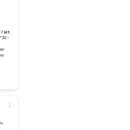
 / шт.
*30 -
ие:
их
ть