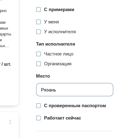
С примерами
ярно
У меня
нам
амых
У исполнителя
ндарты
Тип исполнителя
льной
Частное лицо
к нам
Организация
 / шт.
Место
С проверенным паспортом
Работает сейчас