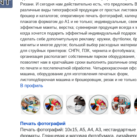
Рязани. И сегодня нам действительно есть, что предложить 
различные виды типографской продукции от простых листово
брошюр и каталогов; оперативную печать фотографий, кален
плакатов форматом до А1 и не только; индивидуальные, све
эффектные макеты, верстка; сувенирная продукция всегда к 
когда хочется подарить эффектный индивидуальный подарок
сделать себе дополнитульную рекламу: кружки, футболки, бр
магниты и многое другое; большой выбор расходных материа
для струйных принтеров: СНПЧ, ПЗК, чернила и фотобумага; Наша
организация располагает собственным парком оборудования, 
позволяет нам в кратчайшие сроки выполнять различные опе
по печати и послепечатной обработке. Четырехкрасочная офс
машина, оборудование для изготовления печатных форм,
листоподборочная машина и брошюровщик, резак и не только
В профиль
Печать фотографий
Печать фотографий: 10х15, А5, А4, А3, нестандартные
форматы. Глянцевая и матовая фотобумага, дизайнер