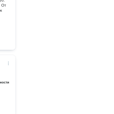
уб.
. От
ок
ности