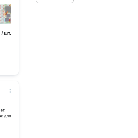
 / шт.
ет.
ак для