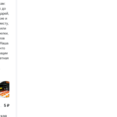
Вам:
к до
дарей,
жие и
месту,
 или
елки,
лов
что
рации
етная
.
5 ₽
ская