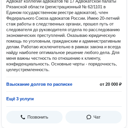
Адвокат коллегии адвокатов № 17 Адвокатской палаты
Рязанской области (регистрационный № 62/1101 в
Едином государственном реестре адвокатов), член
Федерального Союза адвокатов России. Имею 20-летний
стаж работы в следственных органах, прошел путь от
следователя до руководителя отдела по расследованию
экономических преступлений. Oказываю юридичeскую
помoщь пo уголoвным, гpaжданcким и административным
делам. Работаю исключительно в рамках закона и всегда
найду наиболее оптимальное решение любого дела. Для
меня важны честность по отношению к клиенту,
конфиденциальность. Основные черты - порядочность,
целеустремленность.
Взыскание долгов по расписке
от 20 000 ₽
Ещё 3 услуги
Позвонить
Чат