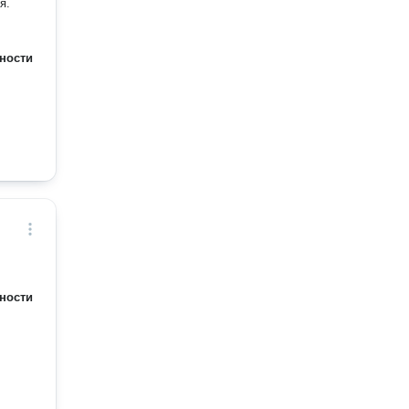
я.
ности
ности