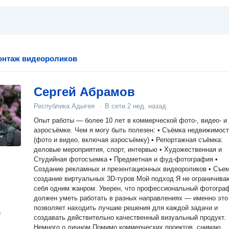
онтаж видеороликов
Сергей Абрамов
Республика Адыгея
·
В сети
2 нед. назад
Опыт работы — более 10 лет в коммерческой фото-, видео- и
аэросъёмке. Чем я могу быть полезен: • Съёмка недвижимости
(фото и видео, включая аэросъёмку) • Репортажная съёмка:
деловые мероприятия, спорт, интервью • Художественная и
Студийная фотосъемка • Предметная и фуд-фотография •
Создание рекламных и презентационных видеороликов • Съем
создание виртуальных 3D-туров Мой подход Я не ограничиваю
себя одним жанром. Уверен, что профессиональный фотогра
должен уметь работать в разных направлениях — именно это
позволяет находить лучшие решения для каждой задачи и
н
создавать действительно качественный визуальный продукт.
Немного о личном Помимо коммерческих проектов, снимаю