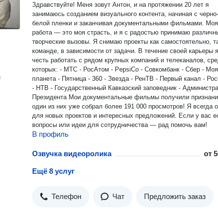
Здравствуйте! Меня зовут Антон, и на протяжении 20 лет я
занимаюсь созданием визуального контента, начиная с черно
белой пленки и заканчивая документальными фильмами. Моя
работа — это моя страсть, и я с радостью принимаю различн
творческие вызовы. Я снимаю проекты как самостоятельно, так и в
команде, в зависимости от задачи. В течение своей карьеры я имел
честь работать с рядом крупных компаний и телеканалов, ср
которых: - МТС - РосАтом - PepsiCo - Совкомбанк - Сбер - Моя
н
планета - Пятница - 360 - Звезда - РенТВ - Первый канал - Рос
- НТВ - Государственный Кавказский заповедник - Администр
Президента Мои документальные фильмы получили признание, и
один из них уже собрал более 191 000 просмотров! Я всегда открыт
для новых проектов и интересных предложений. Если у вас есть
вопросы или идеи для сотрудничества — рад помочь вам!
В профиль
Озвучка видеоролика
от
5
Ещё 8 услуг
Телефон
Чат
Предложить заказ