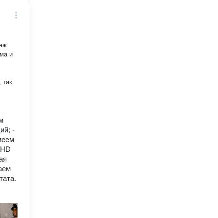
ма и
м
ий; -
меем
 HD
ая
аем
тата.