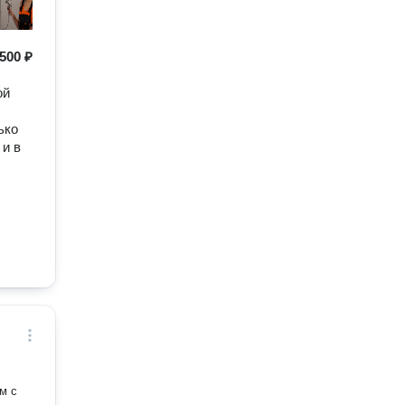
500 ₽
ой
ько
 и в
м с