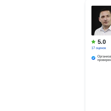
5.0
17 оценок
Организ
провере