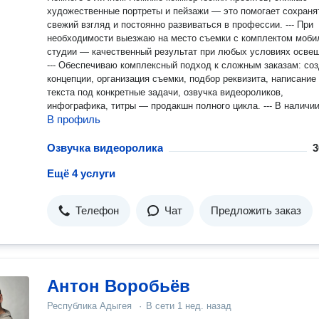
художественные портреты и пейзажи — это помогает сохраня
свежий взгляд и постоянно развиваться в профессии. --- При
необходимости выезжаю на место съемки с комплектом моби
студии — качественный результат при любых условиях осве
--- Обеспечиваю комплексный подход к сложным заказам: со
концепции, организация съемки, подбор реквизита, написание
текста под конкретные задачи, озвучка видеороликов,
инфографика, титры — продакшн полного цикла. --- В наличи
В профиль
современная техника и богатые навыки работы с ней. Мобилен —
выезжаю по городу, краю, ЮФО, а так же готов к командиров
РФ Предпочитаю выполнять свою работу максимально качественно
Озвучка видеоролика
3
и сотрудничать с клиентами на протяжении многих лет.
Ещё 4 услуги
Предоставляю всю необходимую документацию по проекту. Буду
рад с вами работать.
Телефон
Чат
Предложить заказ
Антон Воробьёв
Республика Адыгея
·
В сети
1 нед. назад