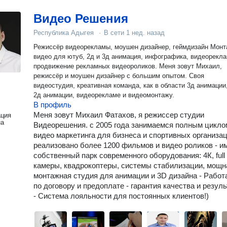
Видео Решения
Республика Адыгея
·
В сети
1 нед. назад
Режиссёр видеорекламы, моушен дизайнер, геймдизайн Монтаж
видео для ютуб, 2д и 3д анимация, инфографика, видеорекла
продвижение рекламных видеороликов. Меня зовут Михаил,
режиссёр и моушен дизайнер с большим опытом. Своя
видеостудия, креативная команда, как в области 3д анимации, так
2д анимации, видеорекламе и видеомонтажу.
В профиль
Меня зовут Михаил Фатахов, я режиссер студии
ация
на
Видеорешения. с 2005 года занимаемся полным цикло
видео маркетинга для бизнеса и спортивных организац
реализовано более 1200 фильмов и видео роликов - и
собственный парк современного оборудования: 4К, full
камеры, квадрокоптеры, системы стабилизации, мощн
монтажная студия для анимации и 3D дизайна - Работ
по договору и предоплате - гарантия качества и резуль
- Система лояльности для постоянных клиентов!)