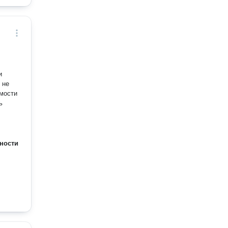
и
 не
мости
ь
ности