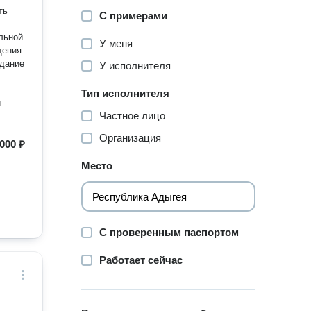
ть
С примерами
льной
У меня
щения.
здание
У исполнителя
Тип исполнителя
и
Частное лицо
кам по
Организация
000 ₽
Место
С проверенным паспортом
Работает сейчас