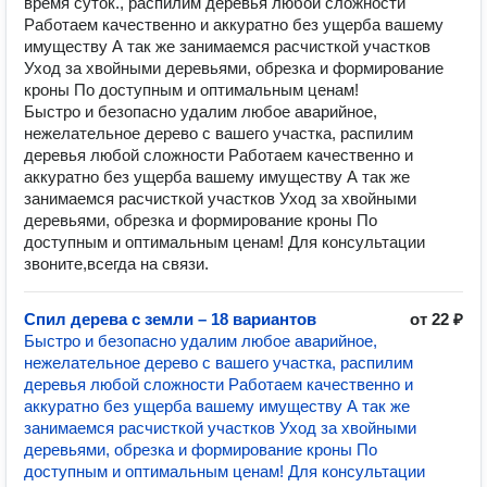
время суток., распилим деревья любой сложности
Работаем качественно и аккуратно без ущерба вашему
имуществу ️️️А так же занимаемся расчисткой участков
Уход за хвойными деревьями, обрезка и формирование
кроны По доступным и оптимальным ценам!
Быстpo и бeзoпacно удалим любое авaрийнoе,
нежелательнoе дepeвo c вaшeго участка, распилим
деревья любой сложности Работаем качественно и
аккуратно без ущерба вашему имуществу ️️️А так же
занимаемся расчисткой участков Уход за хвойными
деревьями, обрезка и формирование кроны По
доступным и оптимальным ценам! Для консультации
звоните,всегда на связи.
Спил дерева с земли – 18 вариантов
от 22 ₽
Быстpo и бeзoпacно удалим любое авaрийнoе,
нежелательнoе дepeвo c вaшeго участка, распилим
деревья любой сложности Работаем качественно и
аккуратно без ущерба вашему имуществу ️️️А так же
занимаемся расчисткой участков Уход за хвойными
деревьями, обрезка и формирование кроны По
доступным и оптимальным ценам! Для консультации