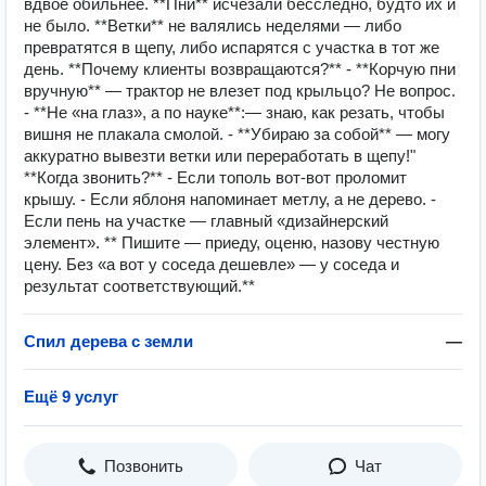
вдвое обильнее. **Пни** исчезали бесследно, будто их и
не было. **Ветки** не валялись неделями — либо
превратятся в щепу, либо испарятся с участка в тот же
день. **Почему клиенты возвращаются?** - **Корчую пни
вручную** — трактор не влезет под крыльцо? Не вопрос.
- **Не «на глаз», а по науке**:— знаю, как резать, чтобы
вишня не плакала смолой. - **Убираю за собой** — могу
аккуратно вывезти ветки или переработать в щепу!"
**Когда звонить?** - Если тополь вот-вот проломит
крышу. - Если яблоня напоминает метлу, а не дерево. -
Если пень на участке — главный «дизайнерский
элемент». ** Пишите — приеду, оценю, назову честную
цену. Без «а вот у соседа дешевле» — у соседа и
результат соответствующий.**
Спил дерева с земли
—
Ещё 9 услуг
Позвонить
Чат