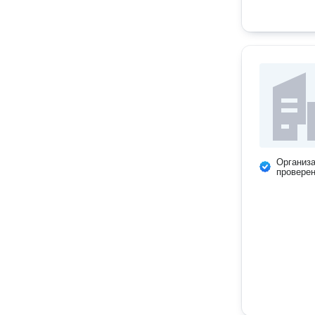
Организ
провере