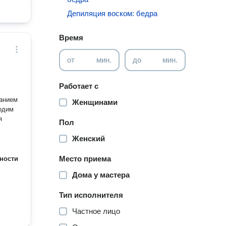
Депиляция воском: бедра
Время
от
мин.
до
мин.
Работает с
Женщинами
я
Пол
Женский
Место приема
ности
Дома у мастера
Тип исполнителя
Частное лицо