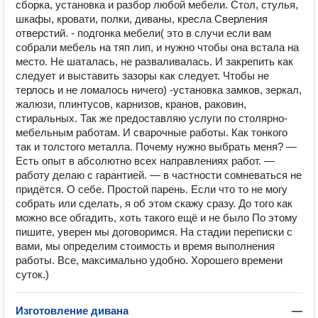
сборка, установка и разбор любой мебели. Стол, стулья,
шкафы, кровати, полки, диваны, кресла Сверления
отверстий. - подгонка мебели( это в случи если вам
собрали мебель на тяп лип, и нужно чтобы она встала на
место. Не шаталась, не разваливалась. И закрепить как
следует и выставить зазоры как следует. Чтобы не
терлось и не ломалось ничего) -установка замков, зеркал,
жалюзи, плинтусов, карнизов, кранов, раковин,
стиральных. Так же предоставляю услуги по столярно-
мебельным работам. И сварочные работы. Как тонкого
так и толстого металла. Почему нужно выбрать меня? —
Есть опыт в абсолютно всех направлениях работ. —
работу делаю с гарантией. — в частности сомневаться не
придётся. О себе. Простой парень. Если что то не могу
собрать или сделать, я об этом скажу сразу. До того как
можно все обгадить, хоть такого ещё и не было По этому
пишите, уверен мы договоримся. На стадии переписки с
вами, мы определим стоимость и время выполнения
работы. Все, максимально удобно. Хорошего времени
суток.)
Изготовление дивана
—