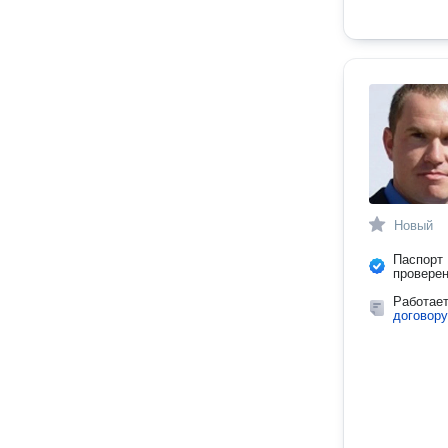
Новый
Паспорт
провере
Работае
договору