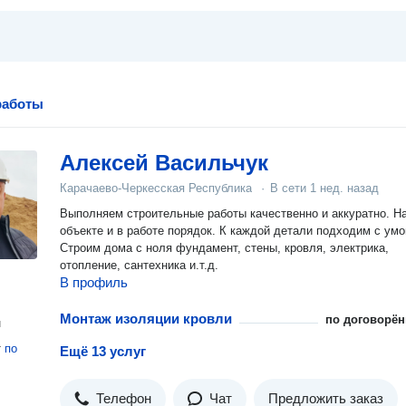
работы
Алексей Васильчук
Карачаево-Черкесская Республика
·
В сети
1 нед. назад
Выполняем строительные работы качественно и аккуратно. Н
объекте и в работе порядок. К каждой детали подходим с умо
Строим дома с ноля фундамент, стены, кровля, электрика,
отопление, сантехника и.т.д.
В профиль
Монтаж изоляции кровли
по договорён
н
т
по
Ещё 13 услуг
Телефон
Чат
Предложить заказ