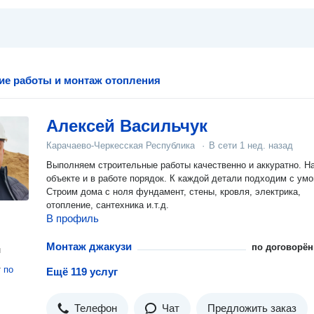
ие работы и монтаж отопления
Алексей Васильчук
Карачаево-Черкесская Республика
·
В сети
1 нед. назад
Выполняем строительные работы качественно и аккуратно. Н
объекте и в работе порядок. К каждой детали подходим с умо
Строим дома с ноля фундамент, стены, кровля, электрика,
отопление, сантехника и.т.д.
В профиль
Монтаж джакузи
по договорён
н
т
по
Ещё 119 услуг
Телефон
Чат
Предложить заказ