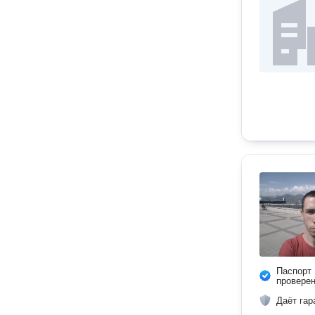
Паспорт
провере
Даёт гар