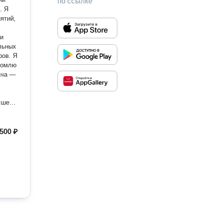
по ссылке
. Я
ятий,
 и
ров. Я
акомлю
ача —
ысшем
500 ₽