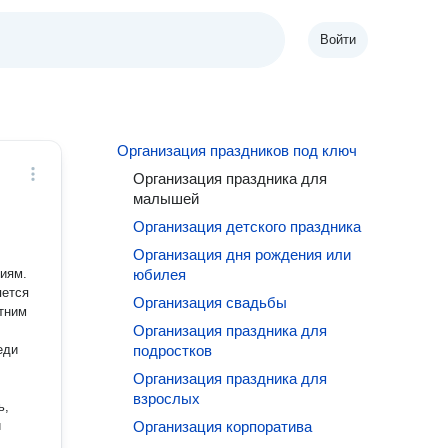
Войти
Организация праздников под ключ
Организация праздника для
малышей
Организация детского праздника
Организация дня рождения или
иям.
юбилея
яется
Организация свадьбы
етним
Организация праздника для
еди
подростков
М
Организация праздника для
взрослых
ь,
и
Организация корпоратива