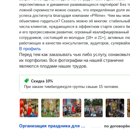
перспективных и динамично развивающихся партнёров! Без т
ложной скромности можно сказать, что определённая доля их
успеха достигнута благодаря компании «PRime». Чем мы можем
объективно гордиться? Сказать можно об многом: стабильный рост
числа клиентов, нуждающихся в эффектном старте своего би
и его прогрессивном развитии; огромный квалифицированный
сотрудников, состоящий из молодых (18+ и 21+), активных л
работающих в качестве консультантов, аудиторов, супервайз
В профиль
мерчандайзеров и промоутеров; полный комплекс Event- услу
постоянная оптимизация использующихся BTL-акций с измен
Перед тем как заказывать чью либо услугу, ознакомьт
их формы и содержаний в лучшую сторону; идеальное
их портфолио. Все фотографии на нашей страничке
соотношение качество предоставляемых услуг и их стоимост
являются плодами наших трудов.
рыночной, конъюнктурной среде. Владикавказ, Пятигорск,
Георгиевск, Нальчик, Ставрополь, Кисловодск, Минеральные
Скидка
10%
— это далеко не полный список городов, где мы заслужили с
При заказе тимбилдингдля группы свыше 15 человек.
хорошую репутацию. Мы с каждым годом стараемся расшири
свою региональную карту успехов, чтобы как можно больше
заинтересованных лиц узнало о возможности продвинуть впе
свой коммерческий проект! Откройте для себя новые горизонты,
сделав свой бренд узнаваемым среди своих конкурентов с
помощью нашего рекламного агентства!
Организация праздника для малышей
по договорён