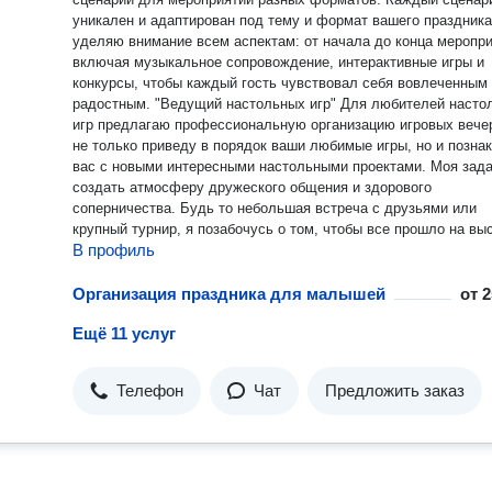
уникален и адаптирован под тему и формат вашего праздника
уделяю внимание всем аспектам: от начала до конца меропри
включая музыкальное сопровождение, интерактивные игры и
конкурсы, чтобы каждый гость чувствовал себя вовлеченным
радостным. "Ведущий настольных игр" Для любителей настольных
игр предлагаю профессиональную организацию игровых вече
не только приведу в порядок ваши любимые игры, но и позн
вас с новыми интересными настольными проектами. Моя зад
создать атмосферу дружеского общения и здорового
соперничества. Будь то небольшая встреча с друзьями или
крупный турнир, я позабочусь о том, чтобы все прошло на в
В профиль
уровне. Игры: Мафия, Бункер и т.д.
Организация праздника для малышей
от
2
Ещё 11 услуг
Телефон
Чат
Предложить заказ