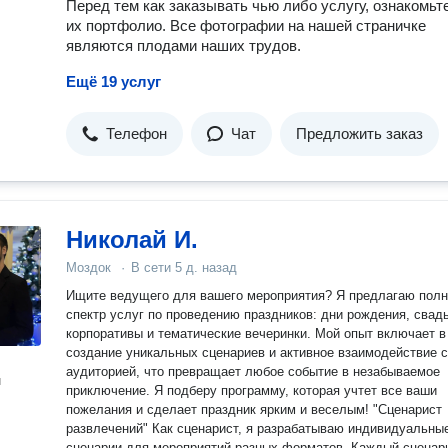
Перед тем как заказывать чью либо услугу, ознакомьт
их портфолио. Все фотографии на нашей страничке
являются плодами наших трудов.
Ещё 19 услуг
Телефон
Чат
Предложить заказ
Николай И.
Моздок
·
В сети
5 д. назад
Ищите ведущего для вашего мероприятия? Я предлагаю полный
спектр услуг по проведению праздников: дни рождения, свад
корпоративы и тематические вечеринки. Мой опыт включает в
создание уникальных сценариев и активное взаимодействие с
аудиторией, что превращает любое событие в незабываемое
н
приключение. Я подберу программу, которая учтет все ваши
пожелания и сделает праздник ярким и веселым! "Сценарист
развлечений" Как сценарист, я разрабатываю индивидуальные
сценарии для мероприятий разных форматов. Каждый сценар