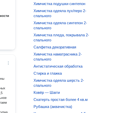
Химчистка подушки синтепон
Химчистка одеяла пух/перо 2-
спального
ности
Химчистка одеяла синтепон 2-
спального
Химчистка пледа, покрывала 2-
спального
Салфетка декоративная
Химчистка наматрасника 2-
спального
Антистатическая обработка
Стирка и глажка
оны
Химчистка одеяла шерсть 2-
спального
нных
Ковёр — Шагги
,5
Скатерть простая более 4 кв.м
гаем
Рубашка (аквачистка)
тупна