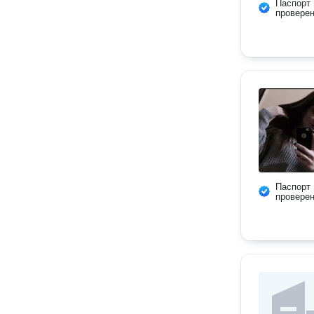
Паспорт
провере
Паспорт
провере