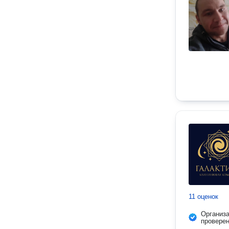
11 оценок
Организ
провере