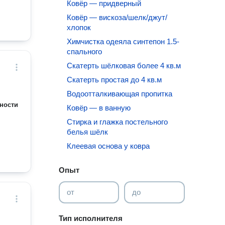
Ковёр — придверный
Ковёр — вискоза/шелк/джут/
хлопок
Химчистка одеяла синтепон 1.5-
спального
Скатерть шёлковая более 4 кв.м
Скатерть простая до 4 кв.м
Водоотталкивающая пропитка
ности
Ковёр — в ванную
Стирка и глажка постельного
белья шёлк
Клеевая основа у ковра
Опыт
от
до
Тип исполнителя