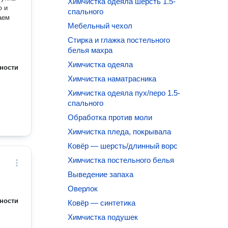
Химчистка одеяла шерсть 1.5-
ю и
спального
Мебельный чехол
Стирка и глажка постельного
белья махра
Химчистка одеяла
ности
Химчистка наматрасника
Химчистка одеяла пух/перо 1.5-
спального
Обработка против моли
Химчистка пледа, покрывала
Ковёр — шерсть/длинный ворс
Химчистка постельного белья
Выведение запаха
Оверлок
ности
Ковёр — синтетика
Химчистка подушек