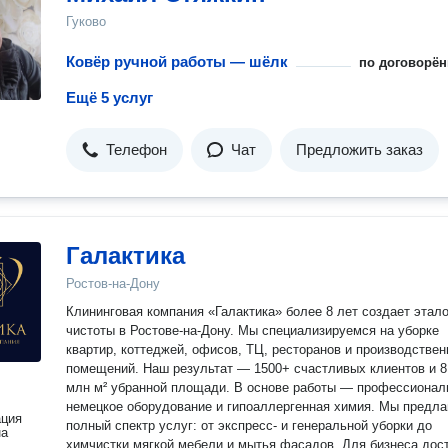
Гуково
Ковёр ручной работы — шёлк
по договорён
Ещё 5 услуг
Телефон
Чат
Предложить заказ
Галактика
Ростов-на-Дону
Клининговая компания «Галактика» более 8 лет создает этал
чистоты в Ростове-на-Дону. Мы специализируемся на уборке
квартир, коттеджей, офисов, ТЦ, ресторанов и производстве
помещений. Наш результат — 1500+ счастливых клиентов и 8
млн м² убранной площади. В основе работы — профессиональное
немецкое оборудование и гипоаллергенная химия. Мы предла
ация
полный спектр услуг: от экспресс- и генеральной уборки до
на
химчистки мягкой мебели и мытья фасадов. Для бизнеса дос