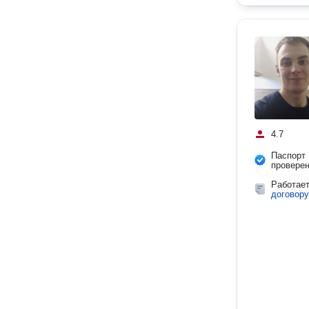
4.7
Паспорт
провере
Работае
договору