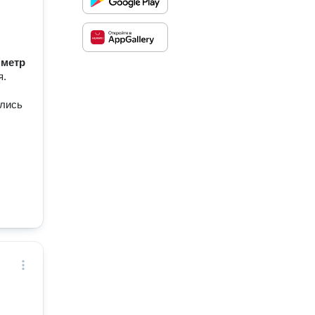
/ метр
я.
ались