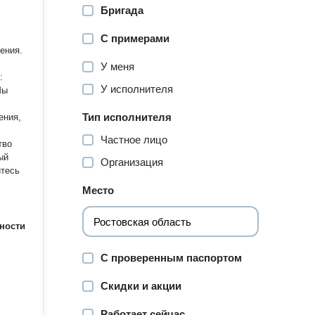
Бригада
С примерами
ения.
У меня
У исполнителя
Мы
Тип исполнителя
Частное лицо
тво
Организация
Место
ности
С проверенным паспортом
Скидки и акции
Работает сейчас