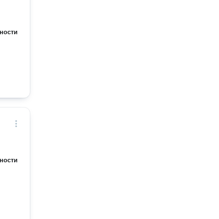
ности
ности