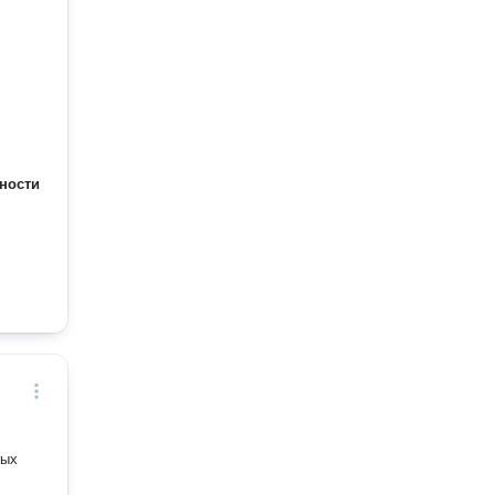
ности
ных