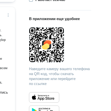
В приложении еще удобнее
ь.
дбор
ие
 всем
Наведите камеру вашего телефона
на QR-код, чтобы скачать
приложение или перейдите
я.
по ссылке
ались