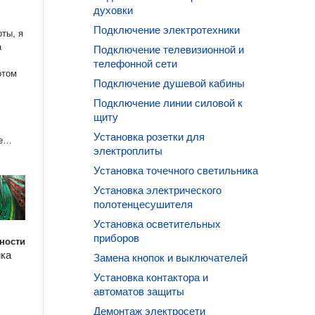
духовки
Подключение электротехники
оты, я
а
Подключение телевизионной и
телефонной сети
отом
Подключение душевой кабины
Подключение линии силовой к
щиту
Установка розетки для
е
электроплиты
о
росто
Установка точечного светильника
то
Установка электрического
дет
полотенцесушителя
зать,
Установка осветительных
блему,
приборов
ности
ика
Замена кнопок и выключателей
делаю
ги. Я
Установка контактора и
первых
автоматов защиты
Демонтаж электросети
этому