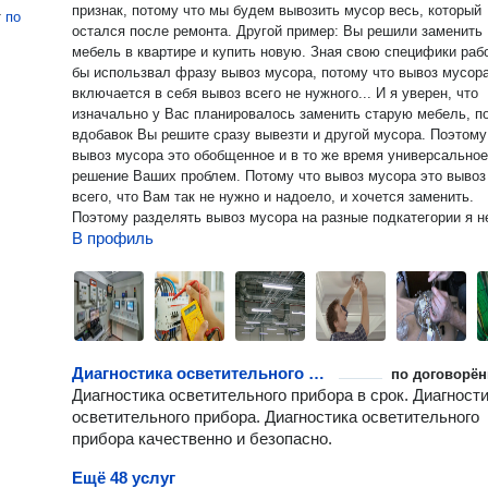
признак, потому что мы будем вывозить мусор весь, который
т
по
остался после ремонта. Другой пример: Вы решили заменить
мебель в квартире и купить новую. Зная свою специфики раб
бы использвал фразу вывоз мусора, потому что вывоз мусор
включается в себя вывоз всего не нужного... И я уверен, что
изначально у Вас планировалось заменить старую мебель, п
вдобавок Вы решите сразу вывезти и другой мусора. Поэтому
вывоз мусора это обобщенное и в то же время универсальное
решение Ваших проблем. Потому что вывоз мусора это вывоз
всего, что Вам так не нужно и надоело, и хочется заменить.
Поэтому разделять вывоз мусора на разные подкатегории я н
В профиль
вижу никакого смысла... Зачем перечеслять то что Вам нужн
вывезти через запятую, методом последовательности, если п
можно организоваться вывоз мусора, а уже если будут какие-
особые предпочтения, то можно предупредить, если мусор бу
какой-то необычный или специфичный. В заключении хочу ска
что вывоз мусора это универсальная фраза. Которая должна
начинаться после приветствия и сразу описывать общую про
Диагностика осветительного прибора
по договорён
которую нужно решить, конкретно вывоз мусора. А уже по моему
Диагностика осветительного прибора в срок. Диагност
усмотрению я уточню, что конкретно нужно вывозить и уже с
осветительного прибора. Диагностика осветительного
точное заключение по цене и сроках выполнении данной услу
прибора качественно и безопасно.
в этой сфере давно и надолго, поэтому когда Вы говорите в 
предложениях вывоз мусора, я уже понимаю и примерно
Ещё 48 услуг
представляю что Вас интересует и как я это буду делать. По