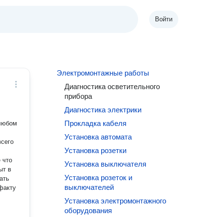
Войти
Электромонтажные работы
Диагностика осветительного
прибора
Диагностика электрики
Прокладка кабеля
 любoм
Установка автомата
всегo
Установка розетки
 что
Установка выключателя
ыт в
Установка розеток и
ать
выключателей
 факту
Установка электромонтажного
оборудования