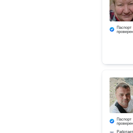
Паспорт
провере
Паспорт
провере
Работае