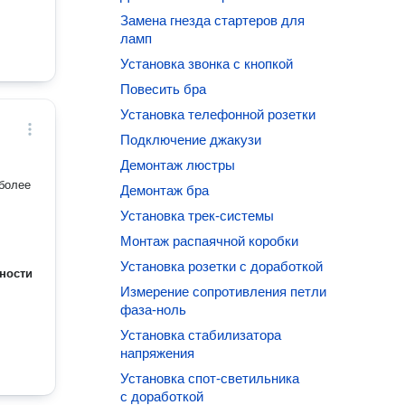
Замена гнезда стартеров для
ламп
дресу,
Установка звонка с кнопкой
 какой
Повесить бра
сора,
Установка телефонной розетки
ку,
 в
Подключение джакузи
вывоз
Демонтаж люстры
жных
более
Демонтаж бра
в
Установка трек-системы
сора
Монтаж распаячной коробки
емя,
Установка розетки с доработкой
я
ности
ы
Измерение сопротивления петли
 тему
фаза-ноль
Установка стабилизатора
еня и
напряжения
Установка спот-светильника
с доработкой