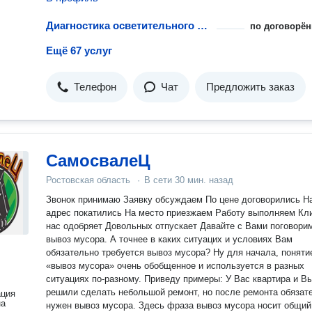
Диагностика осветительного прибора
по договорён
Ещё 67 услуг
Телефон
Чат
Предложить заказ
СамосвалеЦ
Ростовская область
·
В сети
30 мин. назад
Звонок принимаю Заявку обсуждаем По цене договорились На
адрес покатились На место приезжаем Работу выполняем Клиент
нас одобряет Довольных отпускает Давайте с Вами поговорим про
вывоз мусора. А точнее в каких ситуацих и условиях Вам
обязательно требуется вывоз мусора? Ну для начала, поняти
«вывоз мусора» очень обобщенное и используется в разных
ситуациях по-разному. Приведу примеры: У Вас квартира и В
решили сделать небольшой ремонт, но после ремонта обязат
ация
на
нужен вывоз мусора. Здесь фраза вывоз мусора носит общий