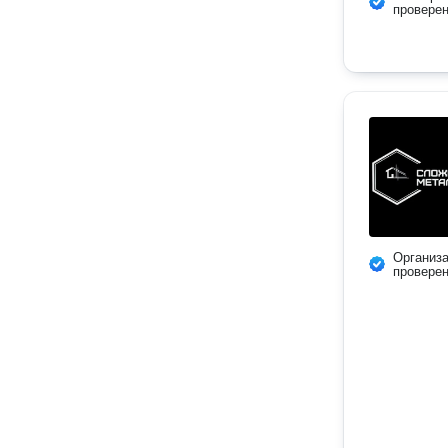
провере
Организ
провере