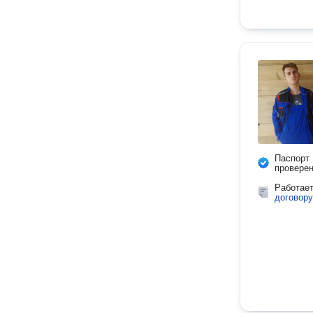
Паспорт
провере
Работае
договору