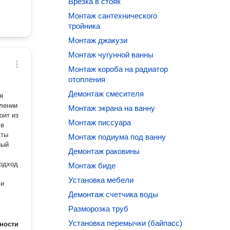
Врезка в стояк
Монтаж сантехнического
тройника
Монтаж джакузи
Монтаж чугунной ванны
Монтаж короба на радиатор
отопления
Демонтаж смесителя
я
лении
Монтаж экрана на ванну
оит из
Монтаж писсуара
 в
кты
Монтаж подиума под ванну
Демонтаж раковины
подход
Монтаж биде
Установка мебели
 и
Демонтаж счетчика воды
Разморозка труб
Установка перемычки (байпасс)
ности