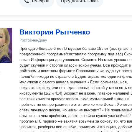
Телефон
Предложить заказ
Виктория Рытченко
Ростов-на-Дону
Преподаю больше 6 лет В музыке больше 15 лет (выступаю по
предложенной программе/составляю программу под вас) Скри
вокал Информация доя учеников: Скрипка: На моих уроках не
будет скучной и строгой классической учебы. Все проходит в
лайтовом и понятном формате Спрашивать: «а куда тут поста
н
палец?» никогда не страшно 5 Будем играть мелодии из фил
мультиков с самого начала обучения • Если сомневаешься,
покупать скрипку или нет - для первых занятий у меня есть с
инструменты (1/2 и 414) Возраст не важен, главное желание!
все-таки хочется прочувствовать вкус музыкальной школы и
пройтись по ее программе, то это тоже ко мне Вокал: Хочется
спеть любимую песню, но никак не выходит? • Не понимаешь
слышишь в чем проблема, а петь красиво нужно уже сейчас?
проблема! С первого же занятия возьмем за основу то, что ва
нравится, разберем все ошибки, почистим интонацию, добави