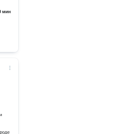
60 мин
ом
ороде