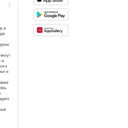
ну в
нда
труны
 могут
 и
ся к
пыт и
также
бль.
и
ждого
еха!