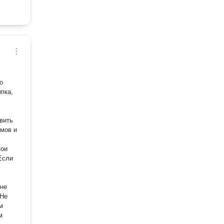
пка,
вить
ьмов и
вои
 Если
/не
 Не
м
м