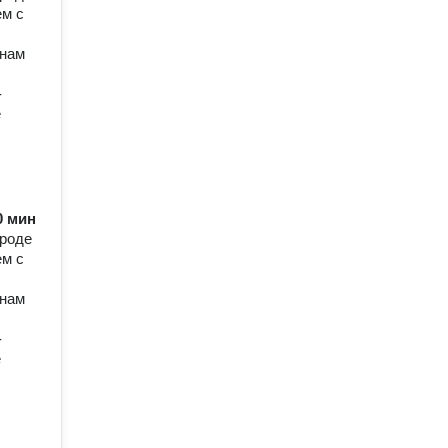
м с
 нам
-
е
60 мин
ороде
м с
 нам
-
е