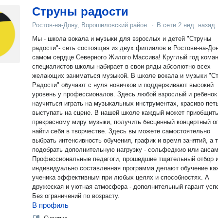
Струны радости
Ростов-на-Дону, Ворошиловский район
·
В сети
2 нед. назад
Мы - школа вокала и музыки для взрослых и детей "Струны
радости"- сеть состоящая из двух филиалов в Ростове-на-До
самом сердце Северного Жилого Массива! Круглый год кома
специалистов школы набирает в свои ряды абсолютно всех
желающих заниматься музыкой. В школе вокала и музыки "С
Радости" обучают с нуля новичков и поддерживают высокий
уровень у профессионалов. Здесь любой взрослый и ребенок
научиться играть на музыкальных инструментах, красиво петь
выступать на сцене. В нашей школе каждый может приобщить
прекрасному миру музыки, получить бесценный концертный о
найти себя в творчестве. Здесь вы можете самостоятельно
выбрать интенсивность обучения, график и время занятий, а 
подобрать дополнительную нагрузку - сольфеджио или ансам
Профессиональные педагоги, прошедшие тщательный отбор 
индивидуально составленная программа делают обучение ка
ученика эффективным при любых целях и способностях. А
дружеская и уютная атмосфера - дополнительный гарант усп
Без ограничений по возрасту.
В профиль