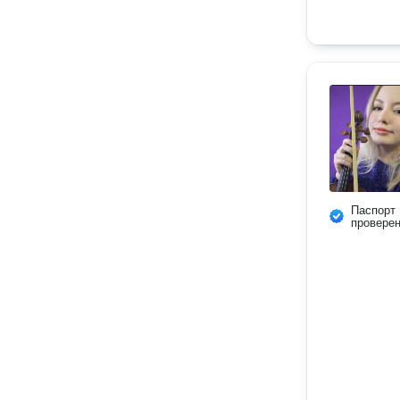
Паспорт
провере