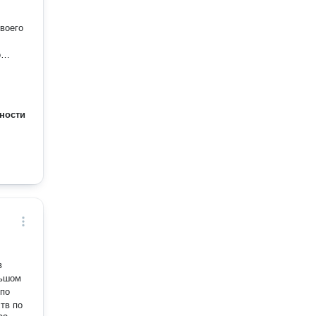
своего
о
аже
ть
ности
в
льшом
 по
тв по