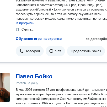
вокальных приемов и ваша песня станет конфеткой • В каких
направлениях я работаю:эстрадный ( рор, к-рор, инди, рэп),
академический/оперный • Если хочется взяться за освоение 
голоса чуть серьезнее, то я так же помогу обучиться всем
приемам, которыми владею сама, помогу научиться не тольк
В профиль
слышать, но и слушать музыку, анализировать Сольфеджио:
Помогу освоить весь школьный курс знаний сольфеджио и д
Скрипка
больше База знаний, как в московских и питерских школах Уделим
время как вашим вопросам, так и знаниям, которые будут жда
Обучение игре на скрипке
по договорён
вас в следующих классах!
Телефон
Чат
Предложить заказ
Павел Бойко
Ростов-на-Дону
В мае 2026 отметил 37 лет профессиональной деятельности 
музыкальном мире.Первый раз сольно выступил в 1989 в бо
зале ростовской филармонии.Окончил школу им.Чайковского
классу скрипки в 1999 поступил в Ростовское училище искусс