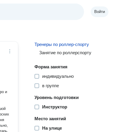
Войти
Тренеры по роллер-спорту
Занятие по роллерспорту
Форма занятия
индивидуально
в группе
ро и
Уровень подготовки
Инструктор
рских
Место занятий
вня
льно,
На улице
тарь