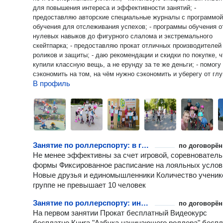
для повышения интереса и эффективности занятий; -
предоставляю авторские специальные журналы с программой
обучения для отслеживания успехов; - программы обучения о
нулевых навыков до фигурного слалома и экстремального
скейтпарка; - предоставляю прокат отличных производителей
роликов и защиты; - даю рекомендации и скидки по покупке, 
купили классную вещь, а не ерунду за те же деньги; - помогу
сэкономить на том, на чём нужно сэкономить и уберегу от гл
В профиль
трат из-за незнания; - предоставляю отснятый собственноруч
видеокурс для закрепления материала и самообучения; -
предоставляю издававшуюся книгу своего авторства про обу
катанию; - выезжаю в большинство районов Ростова, Батайск
Аксая; - фотографирую, могу отснять видео и смонтировать
видеоролик; - консультирую вне занятий при наличии свободн
времени; - со мной интересно и группе 10-15 человек, и взрос
Занятие по роллерспорту: в группе
по договорён
и трехлетнему малышу; - своих детей не заставлял кататься,
Не менее эффективны за счет игровой, соревновател
на роликах с 1,5 лет; - сам катаюсь на всём и подскажу как п
формы Фиксированное расписание на лояльных услов
роликов легко освоить коньки и лыжи, а после скейта - сноуб
Новые друзья и единомышленники Количество ученик
сёрфинг; - имею высшее инженерное образование, продолжа
группе не превышает 10 человек
работать по специальности, поэтому могу грамотно и понятно
объяснить, скрупулёзно проанализировать и предложить реш
Занятие по роллерспорту: индивидуально
по договорён
если возникают трудности; - пунктуален и ответственен; - ра
На первом занятии Прокат бесплатный Видеокурс
о катании, как об активном отдыхе, международном спорте и
бесплатно Книга "Азбука начинающего роллера" бесп