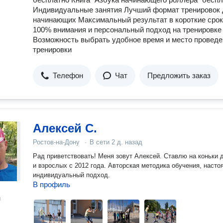
путешествиях в других странах; - страхую, поддерживаю,
Индивидуальные занятия Лучший формат тренировок
вдохновляю, заинтересовываю и кайфую вместе с вами. Открытые
начинающих Максимальный результат в короткие сро
площадки, на которых проходят занятия: Северный Западный
100% внимания и персональный подход на тренировке
Центр, парк Революции Студенческий парк ДГТУ Гребной кан
Возможность выбрать удобное время и место проведе
Сельмаш, парк Островского Суворовский Батайск Аксай Мега
тренировки
Аксай - крытый скейтпарк Индивидуально можно и на других
подходящих площадках. Также предлагаю видеокурс по роликам
для детей и взрослых. Курс состоит из 9 видеоуроков, соде
Телефон
Чат
Предложить заказ
не только технику катания и порядок выполнения упражнений,
советы как сделать процесс обучения интересным. Программ
выстроена от подготовительных простейших упражнений, из
которых собирается полноценный элемент катания. Именно т
подход позволяет быстро и легко освоить много простых дви
и потом собрать из них правильную технику катания.
Алексей С.
Ростов-на-Дону
·
В сети
2 д. назад
Рад приветствовать! Меня зовут Алексей. Ставлю на коньки детей
и взрослых с 2012 года. Авторская методика обучения, наст
индивидуальный подход.
В профиль
н