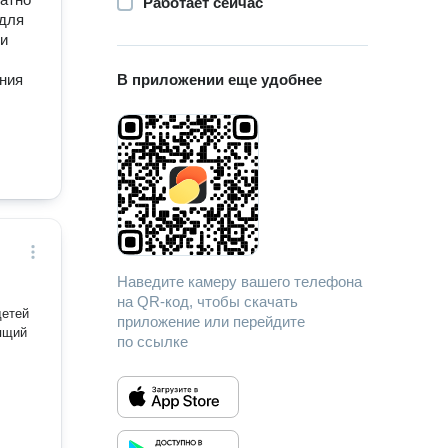
Работает сейчас
 для
ки
ал
ния
В приложении еще удобнее
ржащих
 но и
а
акой
жений
Наведите камеру вашего телефона
на QR-код, чтобы скачать
приложение или перейдите
оящий
по ссылке