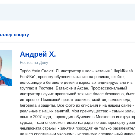
оллер-спорту
Андрей Х.
Ростов-на-Дону
Турбо Урбо Салют! Я, инструктор школы катания "ШарИКи зА
РолИКи", провожу обучение катанию на роликах, скейте,
велосипеде и беговеле детей и взрослых индивидуально и в
группах в Ростове, Батайске и Аксае. Профессиональный
инструктор научит правильной технике более безопасно, быст
интересно. Привозной прокат роликов, скейтов, велосипеда,
беговела и защиты. Все фото из описания и на нашем сайте -
реальные с наших занятий. Мои преимущества: - самый большой
н
опыт с 2007 года; - проходил обучение в Москве на инструкто
курсах; - сам спортсмен, имею награды по роллерспорту уро
чемпионата страны; - занятия проходят не только развлекате
но и со спортивным уклоном; - использую специальный инвен