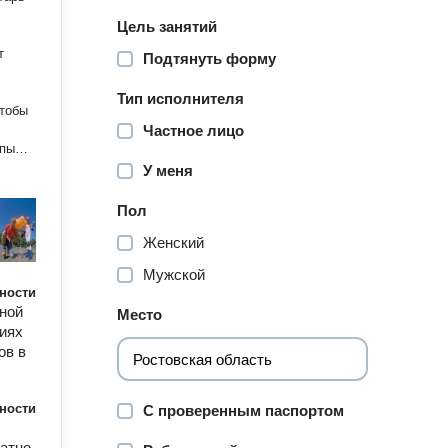
Цель занятий
т
Подтянуть форму
Тип исполнителя
чтобы
Частное лицо
упых
но
У меня
чение
Пол
а и
Женский
ого
Мужской
лому,
ности
 сами
ьной
Место
осле
иях
орд и
ов в
ю
ение,
ности
С проверенным паспортом
сскажу
 даже
латно