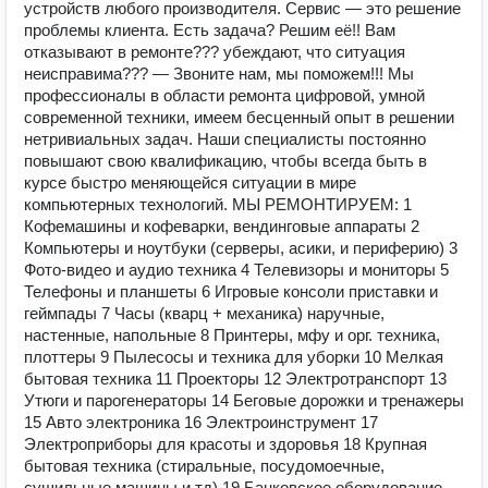
устройств любого производителя. Сервис — это решение
проблемы клиента. Есть задача? Решим её!! Вам
отказывают в ремонте??? убеждают, что ситуация
неисправима??? — Звоните нам, мы поможем!!! Мы
профессионалы в области ремонта цифровой, умной
современной техники, имеем бесценный опыт в решении
нетривиальных задач. Наши специалисты постоянно
повышают свою квалификацию, чтобы всегда быть в
курсе быстро меняющейся ситуации в мире
компьютерных технологий. МЫ РЕМОНТИРУЕМ: 1
Кофемашины и кофеварки, вендинговые аппараты 2
Компьютеры и ноутбуки (серверы, асики, и периферию) 3
Фото-видео и аудио техника 4 Телевизоры и мониторы 5
Телефоны и планшеты 6 Игровые консоли приставки и
геймпады 7 Часы (кварц + механика) наручные,
настенные, напольные 8 Принтеры, мфу и орг. техника,
плоттеры 9 Пылесосы и техника для уборки 10 Мелкая
бытовая техника 11 Проекторы 12 Электротранспорт 13
Утюги и парогенераторы 14 Беговые дорожки и тренажеры
15 Авто электроника 16 Электроинструмент 17
Электроприборы для красоты и здоровья 18 Крупная
бытовая техника (стиральные, посудомоечные,
сушильные машины и тд) 19 Банковское оборудование