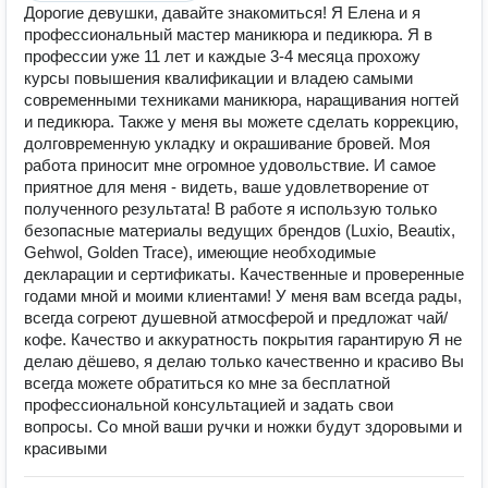
Дорогие девушки‍, давайте знакомиться! Я Елена и я
профессиональный мастер маникюра и педикюра. Я в
профессии уже 11 лет и каждые 3-4 месяца прохожу
курсы повышения квалификации и владею самыми
современными техниками маникюра, наращивания ногтей
и педикюра. Также у меня вы можете сделать коррекцию,
долговременную укладку и окрашивание бровей. ‍Моя
работа приносит мне огромное удовольствие. И самое
приятное для меня - видеть, ваше удовлетворение от
полученного результата! ‍В работе я использую только
безопасные материалы ведущих брендов (Luxio, Beautix,
Gehwol, Golden Trace), имеющие необходимые
декларации и сертификаты. Качественные и проверенные
годами мной и моими клиентами! У меня вам всегда рады,
всегда согреют душевной атмосферой и предложат чай/
кофе. Качество и аккуратность покрытия гарантирую Я не
делаю дёшево, я делаю только качественно и красиво️ Вы
всегда можете обратиться ко мне за бесплатной
профессиональной консультацией и задать свои
вопросы. Со мной ваши ручки и ножки будут здоровыми и
красивыми️