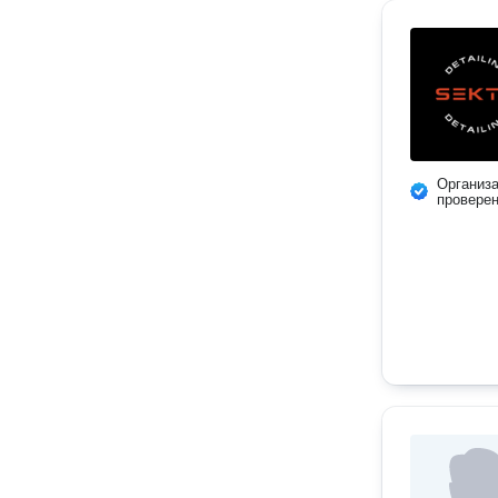
Организ
провере