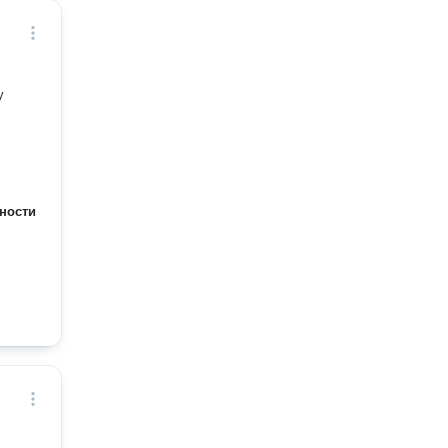
у
ности