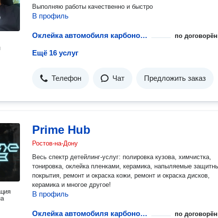
Выполняю работы качественно и быстро
В профиль
Оклейка автомобиля карбоновой пленкой
по договорён
н
Ещё 16 услуг
Телефон
Чат
Предложить заказ
Prime Hub
Ростов-на-Дону
Весь спектр детейлинг-услуг: полировка кузова, химчистка,
тонировка, оклейка пленками, керамика, напыляемые защитн
покрытия, ремонт и окраска кожи, ремонт и окраска дисков,
керамика и многое другое!
ация
В профиль
на
Оклейка автомобиля карбоновой пленкой
по договорён