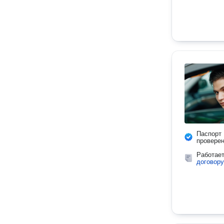
Паспорт
провере
Работае
договору