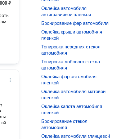
000 ₽
Оклейка автомобиля
антигравийной пленкой
аботы
кам
Бронирование фар автомобиля
Оклейка крыши автомобиля
пленкой
Тонировка передних стекол
автомобиля
Тонировка лобового стекла
автомобиля
Оклейка фар автомобиля
пленкой
Оклейка автомобиля матовой
пленкой
ыт
Оклейка капота автомобиля
а
пленкой
оты
Бронирование стекол
ной
автомобиля
Оклейка автомобиля глянцевой