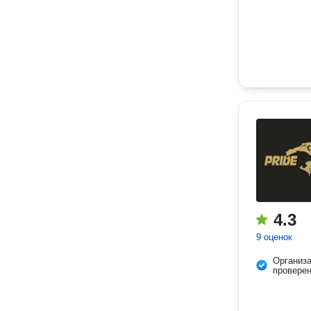
4.3
9 оценок
Организ
провере