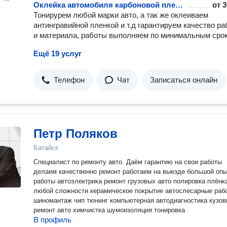
Оклейка автомобиля карбоновой пленкой
от
3
Тонирурем любой марки авто, а так же оклеиваем
антингравийной пленкой и т.д гарантируем качество р
и материала, работы выполняем по минимальным сро
Ещё 19 услуг
Телефон
Чат
Записаться онлайн
Петр Поляков
Батайск
Специалист по ремонту авто. Даём гарантию на свои работы
делаем качественно ремонт работаем на выезде большой оп
работы автоэлектрика ремонт грузовых авто полировка плёнк
любой сложности керамическое покрытие автослесарные раб
шиномантаж чип тюнинг компьютерная автодиагностика кузов
ремонт авто химчистка шумоизоляция тонировка
В профиль