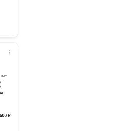
чшие
ет
ю
ми
500 ₽