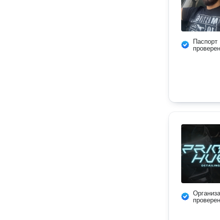
Паспорт
провере
Организ
провере