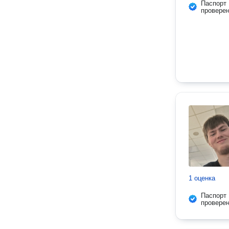
Паспорт
провере
1 оценка
Паспорт
провере