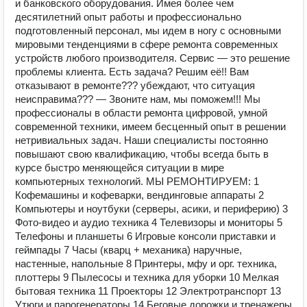
и банковского оборудования. Имея более чем
десятилетний опыт работы и профессионально
подготовленный персонал, мы идем в ногу с основными
мировыми тенденциями в сфере ремонта современных
устройств любого производителя. Сервис — это решение
проблемы клиента. Есть задача? Решим её!! Вам
отказывают в ремонте??? убеждают, что ситуация
неисправима??? — Звоните нам, мы поможем!!! Мы
профессионалы в области ремонта цифровой, умной
современной техники, имеем бесценный опыт в решении
нетривиальных задач. Наши специалисты постоянно
повышают свою квалификацию, чтобы всегда быть в
курсе быстро меняющейся ситуации в мире
компьютерных технологий. МЫ РЕМОНТИРУЕМ: 1
Кофемашины и кофеварки, вендинговые аппараты 2
Компьютеры и ноутбуки (серверы, асики, и периферию) 3
Фото-видео и аудио техника 4 Телевизоры и мониторы 5
Телефоны и планшеты 6 Игровые консоли приставки и
геймпады 7 Часы (кварц + механика) наручные,
настенные, напольные 8 Принтеры, мфу и орг. техника,
плоттеры 9 Пылесосы и техника для уборки 10 Мелкая
бытовая техника 11 Проекторы 12 Электротранспорт 13
Утюги и парогенераторы 14 Беговые дорожки и тренажеры