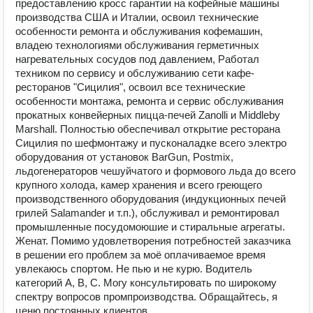
предоставлению кросс гарантии на кофейные машины
производства США и Италии, освоил технические
особенности ремонта и обслуживания кофемашин,
владею технологиями обслуживания герметичных
нагревательных сосудов под давлением, Работал
техником по сервису и обслуживанию сети кафе-
ресторанов "Сицилия", освоил все технические
особенности монтажа, ремонта и сервис обслуживания
прокатных конвейерных пицца-печей Zanolli и Middleby
Marshall. Полностью обеспечивал открытие ресторана
Сицилия по шефмонтажу и пусконаладке всего электро
оборудования от установок BarGun, Postmix,
льдогенераторов чешуйчатого и формового льда до всего
крупного холода, камер хранения и всего греющего
производственного оборудования (индукционных печей
грилей Salamander и т.п.), обслуживал и ремонтировал
промышленные посудомоюшие и стиральные агрегаты.
Женат. Помимо удовлетворения потребностей заказчика
в решении его проблем за моё оплачиваемое время
увлекаюсь спортом. Не пью и не курю. Водитель
категорий А, В, С. Могу консультировать по широкому
спектру вопросов промпроизводства. Обращайтесь, я
ценю постоянных клиентов.