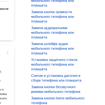
мобильного телефона или
планшета
ности
Замена кнопок громкости
мобильного телефона или
планшета
Замена аудиоразъема
мобильного телефона или
планшета
Замена шлейфа аудио
мобильного телефона или
планшета
Установка защитного стекла
мобильного телефона или
планшета
,
Снятие и установка дисплея в
сборе телефона или планшета
Замена кнопки беззвучного
ы к
режима мобильного телефона
тзывы
Замена кнопки home мобильного
осить
телефона
и