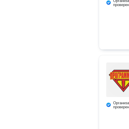
Организ
провере
Организ
провере