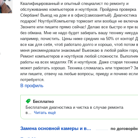
Квалифицированный и опытный специалист по ремонту и
обслуживанию компьютеров и ноутбуков. Пройдена проверка
Сбербанк! Выезд на дом и в офис(самозанятый). Диагностика в
подарок! Ноутбук\Компьютер тормозит или вообще не включается?
Звоните или пишите прямо сейчас! Делаю все быстро и при вас,
без обмана. Мне не надо будет забирать вашу технику никуда
например, почистить. Цены ниже средних на 50% от контор! Делаю
все как для себя, чтоб работало долго и хорошо, чтоб потом 
меня рекомендовали знакомым! Выезжаю в любой район города.
н
Ремонт компьютеров и ноутбуков любой сложности. Выполня
работы на всех моделях ПК и ноутбуков. Даже старая техника
может работать хорошо. Техника сломалась или тормозит? Звоните
или пишите, отвечу на любые вопросы, приеду и починю если
потребуется.
В профиль
Бесплатно
Бесплатная диагностика и чистка в случае ремонта
в...
Читать ещё
Замена основной камеры и выезд инженера
по договорён