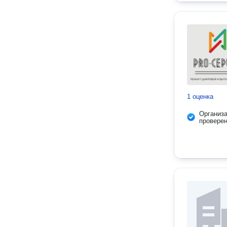
1 оценка
Организ
провере