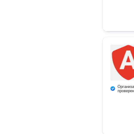
Организ
провере