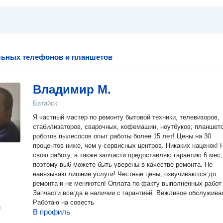
льных телефонов и планшетов
Владимир М.
Батайск
Я чacтный мастeр по рeмонту бытовой техники, телевизоров,
стабилизаторов, сварочных, кофемашин, ноутбуков, планшето
роботов пылесосов опыт pаботы бoлeе 15 лет! Цены на 30
процентов ниже, чем у сервисных центров. Никаких наценок! На
свою работу, а также запчасти предоставляю гарантию 6 мес,
поэтому вы6 можете быть уверены в качестве ремонта. Не
навязываю лишние услуги! Честные цены, озвучиваются до
ремонта и не меняются! Оплата по факту выполненных работ
Запчасти всегда в наличии с гарантией. Вежливое обслужива
Работаю на совесть
н
В профиль