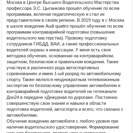
Москва в Центре Высшего Водительского Мастерства
профессора Э.С. Цыганкова прошёл обучение по всем
программам, включая педагогическую и стал их
представителем в своём регионе. В 2019 году в г. Москва
в школе вождения Audi quattro прошёл обучение по всем
программам контраварийной подготовки (повышение
водительского мастерства). Провожу подготовку
сотрудников ГИБДД, ВАИ, а также профессиональных
водителей охраны и инкассации. У меня есть своя
методика обучения, основанная на контраварийном,
защитном, безопасном и правильном вождении. Также
участвую в различного рода автоспортивных
соревнованиях и имею 1-ый разряд по автомобильному
спорту. Также являлся неоднократным телевизионным
экспертом по безопасному управлению автомобилем и
контраварийной подготовке водителей на телеканале
Дон24 в передаче «Дежурная по дорогам». Постоянно
совершенствую свои знания и навыки в области
подготовки водителей, автоспорта и всего, что связано с
автомобилями.
Обучение вождению автомобиля с любого уровня при
наличии водительского удостоверения. Формирование
навыков безопасного, правильного и уверенного