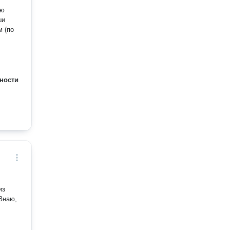
ши
м (по
ности
из
Знаю,