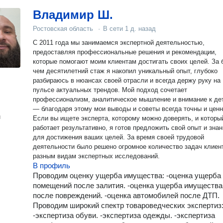
Владимир Ш.
Ростовская область
·
В сети
1 д. назад
С 2011 года мы занимаемся экспертной деятельностью,
предоставляя профессиональные решения и рекомендации,
которые помогают моим клиентам достигать своих целей. За 
чем десятилетний стаж я накопил уникальный опыт, глубоко
разбираюсь в нюансах своей отрасли и всегда держу руку на
пульсе актуальных трендов. Мой подход сочетает
профессионализм, аналитическое мышление и внимание к де
— благодаря этому мои выводы и советы всегда точны и ценн
н
Если вы ищете эксперта, которому можно доверять, и которы
работает результативно, я готов предложить свой опыт и зна
для достижения ваших целей. За время своей трудовой
деятельности было решено огромное количество задач клиен
разным видам экспертных исследований.
В профиль
Проводим оценку ущерба имущества: -оценка ущерба
помещений после залития. -оценка ущерба имущества
после повреждений. -оценка автомобилей после ДТП.
Проводим широкий спектр товароведческих экспертиз
-экспертиза обуви. -экспертиза одежды. -экспертиза