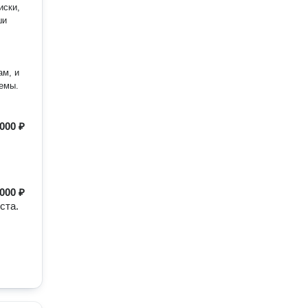
ши
ам, и
емы.
000 ₽
000 ₽
ста.