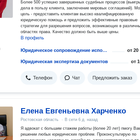
Более 500 успешно завершенных судебных процессов (выиг
дела в пользу клиента, заключение мировых соглашений). Моя
цель - предоставить клиентам высоко квалифицированную
юридическую помощь и предложить эффективные правовые
стратегии для разрешения вопросов, возникающих в различн
областях права. Качество должно быть выше цены.
В профиль
н
Юридическое сопровождение исполнительного производства
от
20
Юридическая экспертиза документов
от
1
Телефон
Чат
Предложить заказ
Елена Евгеньевна Харченко
Ростовская область
·
В сети
6 д. назад
Я адвокат с большим стажем работы (более 20 лет) пмогу Ва
решении любых юридических проблем. Проконсультирую по