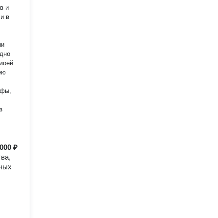
в и
и в
ни
одно
 моей
афы,
з
 000 ₽
ва,
бных