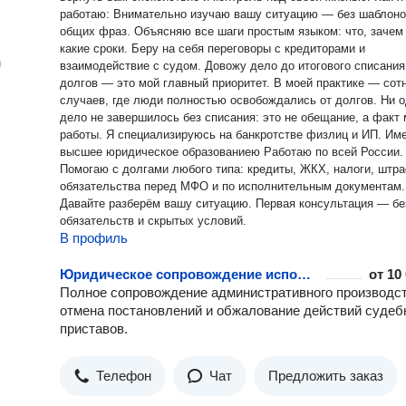
работаю: Внимательно изучаю вашу ситуацию — без шаблоно
общих фраз. Объясняю все шаги простым языком: что, зачем 
какие сроки. Беру на себя переговоры с кредиторами и
н
взаимодействие с судом. Довожу дело до итогового списания
долгов — это мой главный приоритет. В моей практике — сот
случаев, где люди полностью освобождались от долгов. Ни 
дело не завершилось без списания: это не обещание, а факт
работы. Я специализируюсь на банкротстве физлиц и ИП. Имею
высшее юридическое образованиею Работаю по всей России.
Помогаю с долгами любого типа: кредиты, ЖКХ, налоги, штр
обязательства перед МФО и по исполнительным документам.
Давайте разберём вашу ситуацию. Первая консультация — бе
обязательств и скрытых условий.
В профиль
Юридическое сопровождение исполнительного производства
от
10
Полное сопровождение административного производст
отмена постановлений и обжалование действий суде
приставов.
Телефон
Чат
Предложить заказ