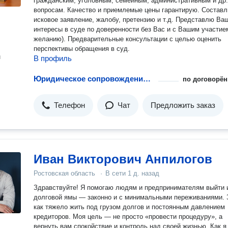
гражданским, уголовным, семейным, административным и др.
вопросам. Качество и приемлемые цены гарантирую. Составлю
исковое заявление, жалобу, претензию и т.д. Представлю Ва
интересы в суде по доверенности без Вас и с Вашим участие
желанию). Предварительные консультации с целью оценить
перспективы обращения в суд.
н
В профиль
Юридическое сопровождение исполнительного производства
по договорён
Телефон
Чат
Предложить заказ
Иван Викторович Анпилогов
Ростовская область
·
В сети
1 д. назад
Здравствуйте! Я помогаю людям и предпринимателям выйти 
долговой ямы — законно и с минимальными переживаниями. 
как тяжело жить под грузом долгов и постоянным давлением
кредиторов. Моя цель — не просто «провести процедуру», а
вернуть вам спокойствие и контроль над своей жизнью. Как я