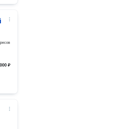
й
ересов
000 ₽