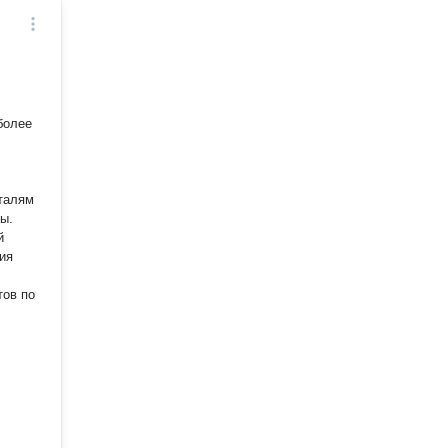
более
талям
ы.
й
ния
тов по
: