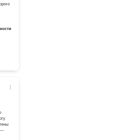
орого
ности
о
огу
етены
 —