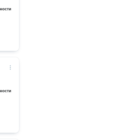
ности
ности