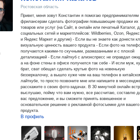
Ростовская область
​Привет, меня зовут Константин я помогаю предпринимателям
фрилансерам сделать фотографии повышающие продажи их
товаров или услуг (на Сайт, в онлайн или печатный Каталог, 
социальных сетей и маркетплейсов: Wildberries, Ozon, Яндек
и Яндекс Маркет и другие) - Если вы не знаете как донести клиенту
визуальную ценность вашего продукта - Если фото на телефон
получаются какими-то скучными, размазанными и с плохой
н
детализацией - Если лайткуб с алиэкспресс не оправдал ожиданий,
а на фоне стены в офисе получился так себе - И если муж, кум,
брат, сват обещал сделать крутые фото на новенькую
беззеркалочку, а вышло хуже чем на ваш телефон в китайском
лайткубе, то просто позвоните мне или напишите в мессендж
расскажите о своих фото-задачах. В 30 минутной онлайн встрече я
выслушаю, пойму что вам нужно, все рассчитаю, составлю д
вас предложение, и вы сможете принять взвешенное и
основательное решение о рекламной фотосъемке для вашего
продукта.
В профиль