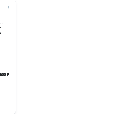
о
а.
500 ₽